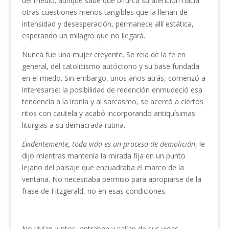
del medio; aunque sabe que bifurca su atención hacía
otras cuestiones menos tangibles que la llenan de
intensidad y desesperación, permanece allí estática,
esperando un milagro que no llegará.
Nunca fue una mujer creyente. Se reía de la fe en
general, del catolicismo autóctono y su base fundada
en el miedo. Sin embargo, unos años atrás, comenzó a
interesarse; la posibilidad de redención enmudeció esa
tendencia a la ironía y al sarcasmo, se acercó a ciertos
ritos con cautela y acabó incorporando antiquísimas
liturgias a su demacrada rutina.
Evidentemente,
toda
vida
es
un
proceso
de
demolición
, le
dijo mientras mantenía la mirada fija en un punto
lejano del paisaje que encuadraba el marco de la
ventana. No necesitaba permiso para apropiarse de la
frase de Fitzgerald, no en esas condiciones.
No vivían juntos, entraban y salían de sus vidas