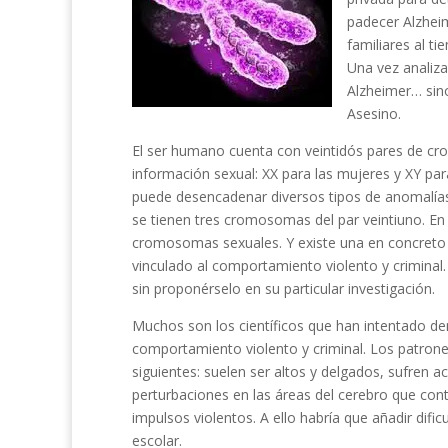
padecer Alzheim
familiares al t
Una vez analiza
Alzheimer… sin
Asesino.
El ser humano cuenta con veintidós pares de cro
información sexual: XX para las mujeres y XY p
puede desencadenar diversos tipos de anomalías
se tienen tres cromosomas del par veintiuno. En
cromosomas sexuales. Y existe una en concreto
vinculado al comportamiento violento y criminal.
sin proponérselo en su particular investigación.
Muchos son los científicos que han intentado dem
comportamiento violento y criminal. Los patron
siguientes: suelen ser altos y delgados, sufren
perturbaciones en las áreas del cerebro que cont
impulsos violentos. A ello habría que añadir difi
escolar.