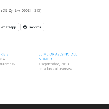
3_reOBrZy4&w=560&h=315]
WhatsApp
Imprimir
CRISIS
EL MEJOR ASESINO DEL
014
MUNDO
lturamas»
4 septiembre, 2013
En «Club Culturamas»