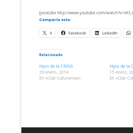
[youtube http://www.youtube.com/watch?v=M
Comparte esto:
X
Facebook
LinkedIn
Relacionado
Hijos de la CRISIS
Hijos de la 
29 enero, 2014
15 enero, 2
En «Club Culturamas»
En «Club Cu