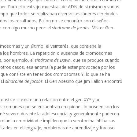
er. Para ello extrajo muestras de ADN de sí mismo y varios
iempo que todos se realizaban diversos escáneres cerebrales.
dos los resultados, Fallon no se encontró con el señor
o con algo mucho peor: el
síndrome de Jacobs
. Míster Gen
mosomas y un último, el veintitrés, que contiene la
ara los hombres. La repetición o ausencia de cromosomas
, por ejemplo, el
síndrome de Down
, que se produce cuando
 otros casos, esa anomalía puede estar provocada por los
 que consiste en tener dos cromosomas Y, lo que se ha
 El
síndrome de Jacobs
. El Gen Asesino que Jim Fallon encontró
ostrar si existe una relación entre el gen XYY y un
es comunes que se encuentran en quienes lo poseen son los
 acné severo durante la adolescencia, y generalmente padecen
rolan la emotividad e impiden que la serotonina inhiba sus
cultades en el lenguaje, problemas de aprendizaje y fracaso