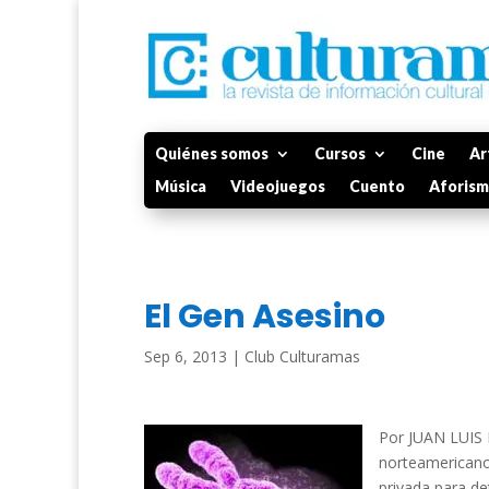
Quiénes somos
Cursos
Cine
Ar
Música
Videojuegos
Cuento
Aforis
El Gen Asesino
Sep 6, 2013
|
Club Culturamas
Por JUAN LUIS M
norteamericano
privada para de