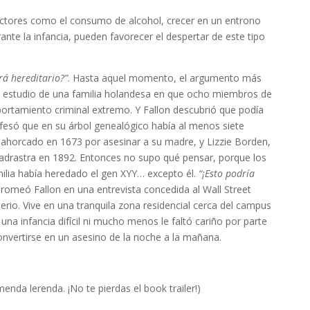
ctores como el consumo de alcohol, crecer en un entrono
rante la infancia, pueden favorecer el despertar de este tipo
rá hereditario?”
. Hasta aquel momento, el argumento más
el estudio de una familia holandesa en que ocho miembros de
ortamiento criminal extremo. Y Fallon descubrió que podía
fesó que en su árbol genealógico había al menos siete
 ahorcado en 1673 por asesinar a su madre, y Lizzie Borden,
adrastra en 1892. Entonces no supo qué pensar, porque los
ilia había heredado el gen XYY… excepto él.
“¡Esto podría
bromeó Fallon en una entrevista concedida al Wall Street
rio. Vive en una tranquila zona residencial cerca del campus
 una infancia difícil ni mucho menos le faltó cariño por parte
onvertirse en un asesino de la noche a la mañana.
da lerenda. ¡No te pierdas el book trailer!)