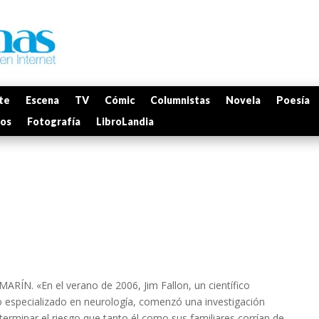
te
Escena
TV
Cómic
Columnistas
Novela
Poesía
mos
Fotografía
LibroLandia
ARÍN. «En el verano de 2006, Jim Fallon, un científico
 especializado en neurología, comenzó una investigación
terminar el riesgo que tanto él como sus familiares corrían de