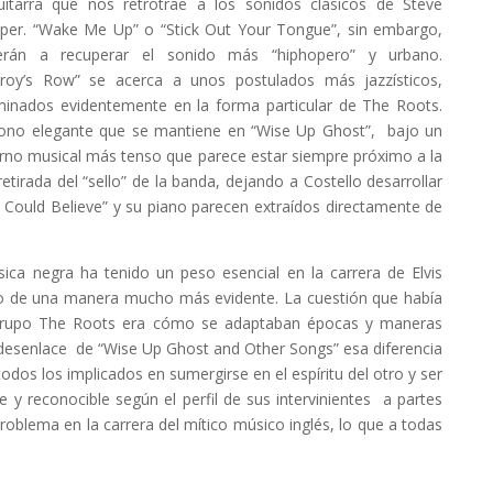
uitarra que nos retrotrae a los sonidos clásicos de Steve
per. “Wake Me Up” o “Stick Out Your Tongue”, sin embargo,
erán a recuperar el sonido más “hiphopero” y urbano.
eroy’s Row” se acerca a unos postulados más jazzísticos,
minados evidentemente en la forma particular de The Roots.
ono elegante que se mantiene en “Wise Up Ghost”, bajo un
rno musical más tenso que parece estar siempre próximo a la
retirada del “sello” de la banda, dejando a Costello desarrollar
 I Could Believe” y su piano parecen extraídos directamente de
ca negra ha tenido un peso esencial en la carrera de Elvis
e o de una manera mucho más evidente. La cuestión que había
el grupo The Roots era cómo se adaptaban épocas y maneras
el desenlace de “Wise Up Ghost and Other Songs” esa diferencia
odos los implicados en sumergirse en el espíritu del otro y ser
 y reconocible según el perfil de sus intervinientes a partes
problema en la carrera del mítico músico inglés, lo que a todas