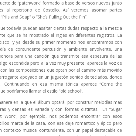
 suerte de “patchwork” formado a base de versos nuevos junto
es al repertorio de Costello. Así veremos asomar partes
Pills and Soap” o “She’s Pulling Out the Pin”.
ue todavía puedan asaltar ciertas dudas respecto a la mezcla
nte que se ha mostrado el inglés en diferentes registros. La
el disco, y ya desde su primer momento nos encontramos con
día de contundente percusión y ambiente envolvente, una
sonora para una canción que transmite esa espesura de las
algo escondida pero a la vez muy presente, aparece la voz de
do con las composiciones que optan por el camino más movido
 arrogante apoyado en un juguetón sonido de teclados, donde
ura. Continuando en esa misma tónica aparece “Come the
e podríamos llamar el estilo “old school”.
anera en la que el álbum optará por construir melodías más
ras y densas es variada y con formas distintas. En “Sugar
t Work”, por ejemplo, nos podemos encontrar con esos
ibillos marca de la casa, con ese deje romántico y épico pero
n contexto musical contundente, con un papel destacable de