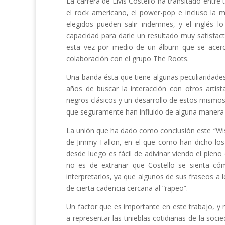
La carrera de Elvis Costello ha transitado entre t
el rock americano, el power-pop e incluso la 
elegidos pueden salir indemnes, y el inglés
capacidad para darle un resultado muy satisfact
esta vez por medio de un álbum que se acerca
colaboración con el grupo The Roots.
Una banda ésta que tiene algunas peculiaridad
años de buscar la interacción con otros artis
negros clásicos y un desarrollo de estos mism
que seguramente han influido de alguna manera 
La unión que ha dado como conclusión este “Wis
de Jimmy Fallon, en el que como han dicho los 
desde luego es fácil de adivinar viendo el pleno
no es de extrañar que Costello se sienta có
interpretarlos, ya que algunos de sus fraseos 
de cierta cadencia cercana al “rapeo”.
Un factor que es importante en este trabajo, y r
a representar las tinieblas cotidianas de la so