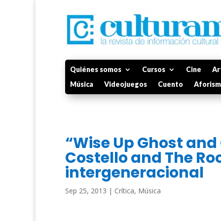
Quiénes somos
Cursos
Cine
Ar
Música
Videojuegos
Cuento
Aforis
“Wise Up Ghost and 
Costello and The Ro
intergeneracional
Sep 25, 2013
|
Crítica
,
Música