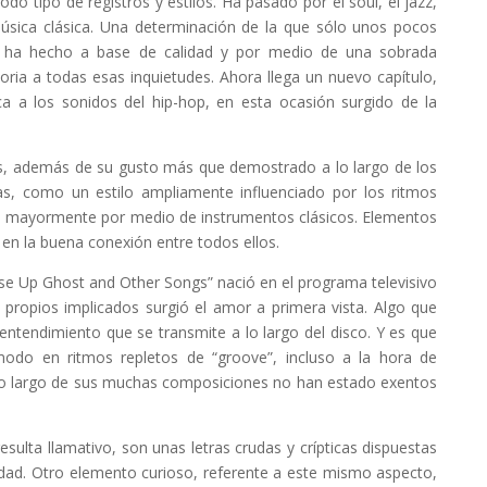
odo tipo de registros y estilos. Ha pasado por el soul, el jazz,
música clásica. Una determinación de la que sólo unos pocos
 lo ha hecho a base de calidad y por medio de una sobrada
oria a todas esas inquietudes. Ahora llega un nuevo capítulo,
 a los sonidos del hip-hop, en esta ocasión surgido de la
es, además de su gusto más que demostrado a lo largo de los
tas, como un estilo ampliamente influenciado por los ritmos
os mayormente por medio de instrumentos clásicos. Elementos
en la buena conexión entre todos ellos.
e Up Ghost and Other Songs” nació en el programa televisivo
propios implicados surgió el amor a primera vista. Algo que
 entendimiento que se transmite a lo largo del disco. Y es que
modo en ritmos repletos de “groove”, incluso a la hora de
a lo largo de sus muchas composiciones no han estado exentos
esulta llamativo, son unas letras crudas y crípticas dispuestas
ciedad. Otro elemento curioso, referente a este mismo aspecto,