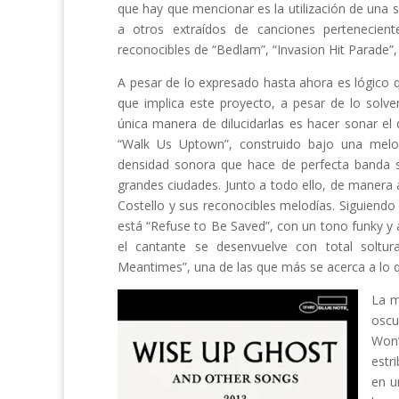
que hay que mencionar es la utilización de una
a otros extraídos de canciones pertenecient
reconocibles de “Bedlam”, “Invasion Hit Parade”, “
A pesar de lo expresado hasta ahora es lógico q
que implica este proyecto, a pesar de lo solve
única manera de dilucidarlas es hacer sonar 
“Walk Us Uptown”, construido bajo una melo
densidad sonora que hace de perfecta banda 
grandes ciudades. Junto a todo ello, de manera 
Costello y sus reconocibles melodías. Siguien
está “Refuse to Be Saved”, con un tono funky y
el cantante se desenvuelve con total solt
Meantimes”, una de las que más se acerca a lo qu
La m
oscu
Won’
estr
en u