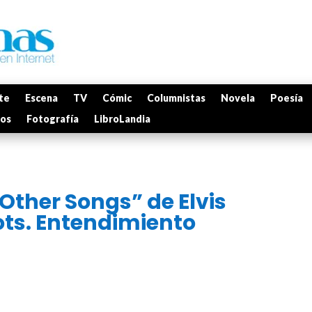
te
Escena
TV
Cómic
Columnistas
Novela
Poesía
mos
Fotografía
LibroLandia
Other Songs” de Elvis
ots. Entendimiento