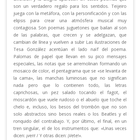
son un verdadero regalo para los sentidos. Teijeiro
juega con la metáfora, con la personificación y con las
elipsis para crear una atmósfera musical muy
contagiosa. Son poemas juguetones que bailan al son
de las palabras, que crecen y se adelgazan, que
cambian de línea y vuelven a subir Las ilustraciones de
Tesa González acentúan el lado naïf del poema.
Palomas de papel que llevan en su pico mensajes
especiales, las notas que se arremolinan formando un
mosaico de color, el pentagrama que se «se levanta de
la cama», las manchas luminosas que no significan
nada pero que lo contienen todo, las letras
caprichosas, un pez salado tocando el fagot, el
moscardón que vuele ruidoso o el abuelo que toche el
chelo e, incluso, los besos del trombón que no son
solo abstractos sino besos reales o los Beatles y el
ronquido del contrabajo. Y, por último, el final, en un
tren singular, el de los instrumentos que: «Unas veces
dicen: ¡ven! / Y otras dicen: ¡Vete!».