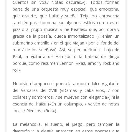
Cuentos sin voz./ Notas oscuras.»).. Todos forman
parte de una orquesta muy especial, que emociona,
que divierte, que baila y sueña. Teijeiero aprovecha
también para homenajear algunos estilos como es el
jazz o al grupo musical «The Beatles» que, por obra y
gracia de la poesía, queda inmortalizado («Tenían un
submarino amarillo / en el que viajan / por el fondo del
mar / de los sueños»). Así, se personifican el bajo de
Paul, la guitarra de Harrison o la batería de Ringo
porque, como resumen Lennon: «Paz, amor y rock and
roll».
No olvida tampoco el poeta la armonía dulce y galante
del Versalles del XVIII («Damas y caballeros, / con
collares y sombreros, / se mueven con elegancia») ni la
esencia del haiku («En un columpio, / vaivén de notas
locas./ Ríen los niños»).
La melancolía, el sueño, el juego, pero también la
diversión y la alegría aparecen en estos poemas que