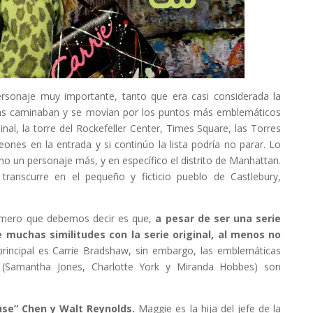
ersonaje muy importante, tanto que era casi considerada la
hicas caminaban y se movían por los puntos más emblemáticos
inal, la torre del Rockefeller Center, Times Square, las Torres
ones en la entrada y si continúo la lista podría no parar. Lo
mo un personaje más, y en específico el distrito de Manhattan.
transcurre en el pequeño y ficticio pueblo de Castlebury,
rimero que debemos decir es que,
a pesar de ser una serie
 muchas similitudes con la serie original, al menos no
incipal es Carrie Bradshaw, sin embargo, las emblemáticas
a (Samantha Jones, Charlotte York y Miranda Hobbes) son
use” Chen y Walt Reynolds.
Maggie es la hija del jefe de la