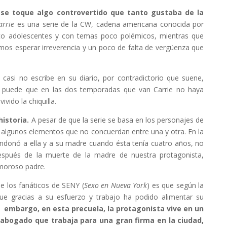
ese toque algo controvertido que tanto gustaba de la
arrie
es una serie de la CW, cadena americana conocida por
lico adolescentes y con temas poco polémicos, mientras que
os esperar irreverencia y un poco de falta de vergüenza que
 casi no escribe en su diario, por contradictorio que suene,
, puede que en las dos temporadas que van Carrie no haya
vido la chiquilla.
istoria.
A pesar de que la serie se basa en los personajes de
n algunos elementos que no concuerdan entre una y otra. En la
bandonó a ella y a su madre cuando ésta tenía cuatro años, no
spués de la muerte de la madre de nuestra protagonista,
moroso padre.
e los fanáticos de SENY (
Sexo en Nueva York
) es que según la
 que gracias a su esfuerzo y trabajo ha podido alimentar su
n embargo, en esta precuela, la protagonista vive en un
 abogado que trabaja para una gran firma en la ciudad,