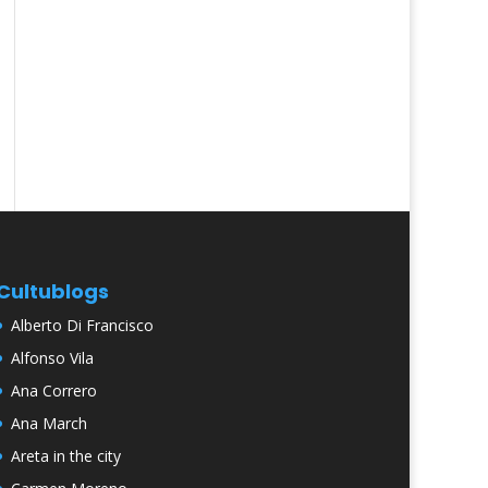
Cultublogs
Alberto Di Francisco
Alfonso Vila
Ana Correro
Ana March
Areta in the city