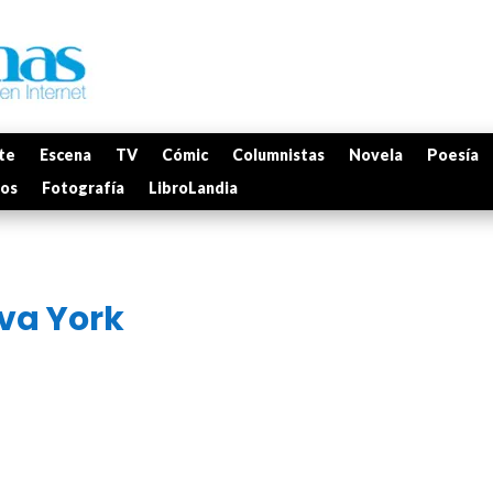
te
Escena
TV
Cómic
Columnistas
Novela
Poesía
mos
Fotografía
LibroLandia
eva York