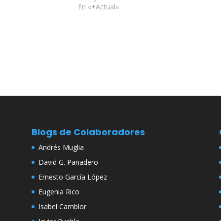
En «+Actual»
Blogs de Colaboradores
Andrés Muglia
David G. Panadero
Ernesto García López
Eugenia Rico
Isabel Camblor