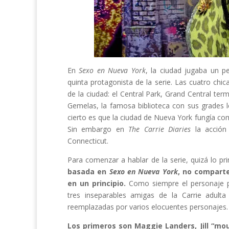
En
Sexo en Nueva York
, la ciudad jugaba un p
quinta protagonista de la serie. Las cuatro c
de la ciudad: el Central Park, Grand Central term
Gemelas, la famosa biblioteca con sus grades le
cierto es que la ciudad de Nueva York fungía co
Sin embargo en
The Carrie Diaries
la acción 
Connecticut.
Para comenzar a hablar de la serie, quizá lo p
basada en
Sexo en Nueva York
, no comparte
en un principio.
Como siempre el personaje pr
tres inseparables amigas de la Carrie adult
reemplazadas por varios elocuentes personajes.
Los primeros son Maggie Landers, Jill “mo