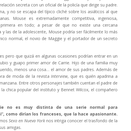
lación secreta con un oficial de la policía que dirige su padre.
a, y no se escapa del típico cliché sobre los asiáticos al que
canas. Mouse es extremadamente competitiva, ingeniosa,
 primera en todo; a pesar de que no existe una cercana
a y las de la adolescente, Mouse podría ser fácilmente lo más
hico normal, el novio de Maggie y el portador de un secreto
es pero que quizá en algunas ocasiones podrían entrar en un
ubio y guapo primer amor de Carrie. Hijo de una familia muy
 querido, menos una cosa… el amor de sus padres. Además de
ora de moda de la revista
Interview
, que es quién apadrina a
n manzana. Entre otros personajes también cuentan el padre de
a chica popular del instituto y Bennet Wilcox, el compañero
ie no es muy distinta de una serie normal para
i”, como dirían los franceses, que la hace apasionante.
vimos
Sexo en Nueva York
nos intriga conocer el trasfondo de la
sus amigas.