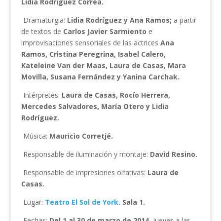
Lidia Rodríguez Correa.
Dramaturgia:
Lidia Rodríguez y Ana Ramos;
a partir
de textos de
Carlos Javier Sarmiento
e
improvisaciones sensoriales de las actrices
Ana
Ramos, Cristina Peregrina, Isabel Calero,
Kateleine Van der Maas, Laura de Casas, Mara
Movilla, Susana Fernández y Yanina Carchak.
Intérpretes:
Laura de Casas, Rocío Herrera,
Mercedes Salvadores, María Otero y Lidia
Rodríguez.
Música:
Mauricio Corretjé.
Responsable de iluminación y montaje:
David Resino.
Responsable de impresiones olfativas:
Laura de
Casas.
Lugar:
Teatro El Sol de York.
Sala 1.
Fechas:
Del 1 al 30 de marzo de 2014.
Jueves a las