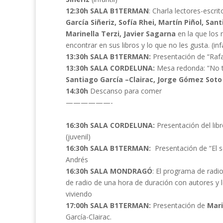
12:30h SALA B1TERMAN
: Charla lectores-escr
García Siñeriz, Sofía Rhei, Martín Piñol, Sa
Marinella Terzi, Javier Sagarna
en la que los 
encontrar en sus libros y lo que no les gusta. (infa
13:30h SALA B1TERMAN:
Presentación de “Rafa 
13:30h SALA CORDELUNA:
Mesa redonda: “No t
Santiago García –Clairac, Jorge Gómez Soto 
14:30h
Descanso para comer
——————-
16:30h SALA CORDELUNA:
Presentación del lib
(juvenil)
16:30h SALA B1TERMAN:
Presentación de “El 
Andrés
16:30h SALA MONDRAGÓ
: El programa de radio
de radio de una hora de duración con autores y 
viviendo
17:00h SALA B1TERMAN:
Presentación de
Mari
García-Clairac.