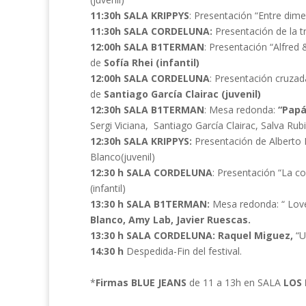
11:30h SALA KRIPPYS
: Presentación “Entre dim
11:30h SALA CORDELUNA:
Presentación de la tr
12:00h SALA B1TERMAN
: Presentación “Alfred
de
Sofía Rhei (infantil)
12:00h SALA CORDELUNA
: Presentación cruza
de
Santiago García Clairac (juvenil)
12:30h SALA B1TERMAN
: Mesa redonda:
“Papá
Sergi Viciana, Santiago García Clairac, Salva Rubio
12:30h SALA KRIPPYS:
Presentación de Alberto P
Blanco(juvenil)
12:30 h SALA CORDELUNA
: Presentación “La c
(infantil)
13:30 h SALA B1TERMAN:
Mesa redonda: “ Love 
Blanco, Amy Lab, Javier Ruescas.
13:30 h SALA CORDELUNA: Raquel Miguez,
“U
14:30 h
Despedida-Fin del festival.
*
Firmas BLUE JEANS
de 11 a 13h en SALA
LOS