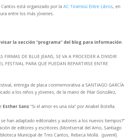
res Cantos está organizado por la
AC Tiramisú Entre Libros
, en
tura entre los más jóvenes.
visar la sección “programa” del blog para información
 FIRMAS DE BLUE JEANS, SE VA A PROCEDER A DIVIDIR
EL FESTIVAL PARA QUE PUEDAN REPARTIRSE ENTRE
 festival, entrega de placa conmemorativa a SANTIAGO GARCÍA
icado a los niños y jóvenes, de la mano de Pilar González,
de
Esther Sanz
“Si el amor es una isla” por Anabel Botella.
e han adaptado editoriales y autores a los nuevos tiempos?”
ación de editores y escritores (Montserrat del Amo, Santiago
 Biblioteca Municipal de Tres Cantos, Rebeca Mollá. (juvenil)