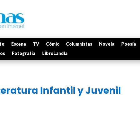
te
Escena
TV
Cómic
Columnistas
Novela
Poesía
mos
Fotografía
LibroLandia
teratura Infantil y Juvenil