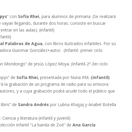
ppys
” con
Sofía Rhei
, para alumnos de primaria. (Se realizará
e vayan llegando, durante dos horas: consiste en buscar
trar en las aulas). (infantil)
fantil)
ial Palabras de Agua
, con libros ilustrados infantiles. Por su
adora Guiomar González+autor. (Infantil- primer ciclo
án Mondongo” de Jesús López Moya. (Infantil-2º-3er ciclo
ippys” de
Sofía Rhei,
presentada por Nuria RM
. (infantil)
ará la grabación de un programa de radio para su emisora
autores, y a cuya grabación podrá acudir todo el público que
libris” de
Sandra Andrés
por Lubna Khajjaj y Anabel Botella
iencia y literatura (infantil y juvenil)
olección infantil “La banda de Zoé”
de
Ana García