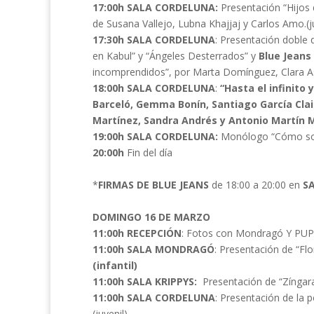
17:00h SALA CORDELUNA:
Presentación “Hijos 
de Susana Vallejo, Lubna Khajjaj y Carlos Amo.(j
17:30h SALA CORDELUNA
: Presentación doble
en Kabul” y “Ángeles Desterrados” y
Blue Jeans
incomprendidos”, por Marta Domínguez, Clara A
18:00h SALA CORDELUNA
:
“Hasta el infinito 
Barceló, Gemma Bonín, Santiago García Clair
Martínez, Sandra Andrés y Antonio Martín 
19:00h SALA CORDELUNA:
Monólogo “Cómo sobr
20:00h
Fin del día
*
FIRMAS DE BLUE JEANS
de 18:00 a 20:00 en
S
DOMINGO 16 DE MARZO
11:00h RECEPCIÓN
: Fotos con Mondragó Y PUP
11:00h SALA MONDRAGÓ
: Presentación de “Flo
(infantil)
11:00h SALA KRIPPYS:
Presentación de “Zíngar
11:00h SALA CORDELUNA
: Presentación de la p
(juvenil)