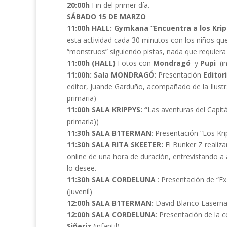
20:00h
Fin del primer día.
SÁBADO 15 DE MARZO
11:00h HALL: Gymkana “Encuentra a los Kri
esta actividad cada 30 minutos con los niños qu
“monstruos” siguiendo pistas, nada que requiera en
11:00h (HALL)
Fotos con
Mondragó
y
Pupi
(in
11:00h: Sala MONDRAGÓ:
Presentación
Editor
editor, Juande Garduño, acompañado de la Ilustr
primaria)
11:00h SALA KRIPPYS: “
Las aventuras del Capit
primaria))
11:30h SALA B1TERMAN
: Presentación “Los Kr
11:30h SALA RITA SKEETER:
El Bunker Z realiz
online de una hora de duración, entrevistando a 
lo desee.
11:30h SALA CORDELUNA
: Presentación de “Ex 
(Juvenil)
12:00h SALA B1TERMAN:
David Blanco Laserna: C
12:00h SALA CORDELUNA
: Presentación de la c
Siñeriz
(infantil)