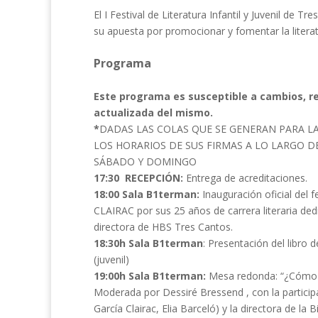
El I Festival de Literatura Infantil y Juvenil de T
su apuesta por promocionar y fomentar la litera
Programa
Este programa es susceptible a cambios, re
actualizada del mismo.
*
DADAS LAS COLAS QUE SE GENERAN PARA LAS
LOS HORARIOS DE SUS FIRMAS A LO LARGO D
SÁBADO Y DOMINGO
17:30 RECEPCIÓN:
Entrega de acreditaciones.
18:00 Sala B1terman:
Inauguración oficial del
CLAIRAC por sus 25 años de carrera literaria ded
directora de HBS Tres Cantos.
18:30h Sala B1terman
: Presentación del libro 
(juvenil)
19:00h Sala B1terman:
Mesa redonda: “¿Cómo s
Moderada por Dessiré Bressend , con la particip
García Clairac, Elia Barceló) y la directora de la