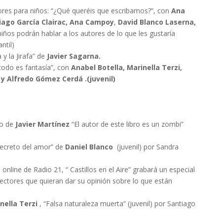
itores para niños: “¿Qué queréis que escribamos?”, con
Ana
ntiago García Clairac, Ana Campoy
,
David Blanco Laserna,
niños podrán hablar a los autores de lo que les gustaría
ntil)
y la Jirafa” de
Javier Sagarna.
odo es fantasía”, con
Anabel Botella, Marinella Terzi,
y Alfredo Gómez Cerdá .(juvenil)
ro de
Javier Martínez
“El autor de este libro es un zombi”
secreto del amor” de
Daniel Blanco
(juvenil) por Sandra
 online de Radio 21, “ Castillos en el Aire” grabará un especial
lectores que quieran dar su opinión sobre lo que están
nella Terzi
, “Falsa naturaleza muerta” (juvenil) por Santiago