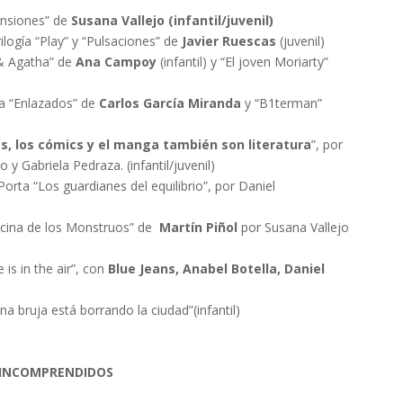
ensiones” de
Susana Vallejo (infantil/juvenil)
ilogía “Play” y “Pulsaciones” de
Javier Ruescas
(juvenil)
 & Agatha” de
Ana Campoy
(infantil) y “El joven Moriarty”
da “Enlazados” de
Carlos García Miranda
y “B1terman”
s, los cómics y el manga también son literatura
”, por
 y Gabriela Pedraza. (infantil/juvenil)
orta “Los guardianes del equilibrio”, por Daniel
ocina de los Monstruos” de
Martín Piñol
por Susana Vallejo
is in the air”, con
Blue Jeans, Anabel Botella, Daniel
na bruja está borrando la ciudad”(infantil)
 INCOMPRENDIDOS