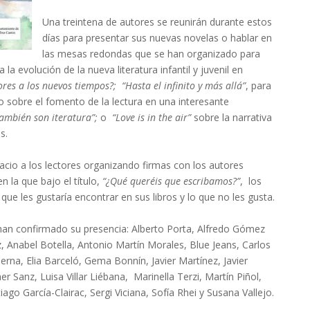
Una treintena de autores se reunirán durante estos
días para presentar sus nuevas novelas o hablar en
las mesas redondas que se han organizado para
la evolución de la nueva literatura infantil y juvenil en
es a los nuevos tiempos?; “Hasta el infinito y más allá”
, para
 o sobre el fomento de la lectura en una interesante
también son iteratura”;
o
“Love is in the air”
sobre la narrativa
s.
cio a los lectores organizando firmas con los autores
n la que bajo el título,
“¿Qué queréis que escribamos?”
, los
ue les gustaría encontrar en sus libros y lo que no les gusta.
han confirmado su presencia: Alberto Porta, Alfredo Gómez
 Anabel Botella, Antonio Martín Morales, Blue Jeans, Carlos
rna, Elia Barceló, Gema Bonnín, Javier Martínez, Javier
 Sanz, Luisa Villar Liébana, Marinella Terzi, Martín Piñol,
go García-Clairac, Sergi Viciana, Sofía Rhei y Susana Vallejo.