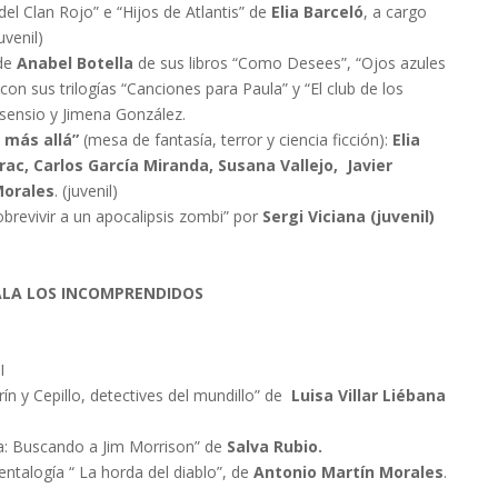
del Clan Rojo” e “Hijos de Atlantis” de
Elia Barceló
, a cargo
uvenil)
 de
Anabel Botella
de sus libros “Como Desees”, “Ojos azules
con sus trilogías “Canciones para Paula” y “El club de los
sensio y Jimena González.
y más allá”
(mesa de fantasía, terror y ciencia ficción):
Elia
ac, Carlos García Miranda, Susana Vallejo, Javier
Morales
. (juvenil)
evivir a un apocalipsis zombi” por
Sergi Viciana (juvenil)
ALA LOS INCOMPRENDIDOS
I
rín y Cepillo, detectives del mundillo” de
Luisa Villar Liébana
a: Buscando a Jim Morrison” de
Salva Rubio.
entalogía “ La horda del diablo”, de
Antonio Martín Morales
.