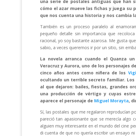
una serie de postales antiguas que han s
cómo el azar mueve las fichas y juega su 
que nos cuenta una historia y nos cambia la
También es un proceso paralelo al enamoram
pequeño detalle sin importancia que recoloca
racional, yo soy bastante azarosa. Me gusta que
sabio, a veces queremos ir por un sitio, sin emba
La novela arranca cuando el Quanza un 
Veracruz y Aurora, uno de los personajes de l
cinco años antes como niñera de los
Vig
ocultando un terrible secreto familiar. L
al que dejaron: bailes, fiestas, grandes o
una producción de vértigo y cuyas estre
aparece el personaje de
Miguel Morayta
, d
Sí, las postales que me regalaron reproducían pos
pareció tan apasionante que se merecía algo 
alguien muy interesante en el mundo del cine p
di cuenta de que no quería escribir un ensayo ni