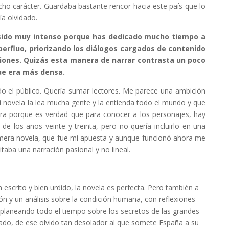
ho carácter. Guardaba bastante rencor hacia este país que lo
ía olvidado.
a sido muy intenso porque has dedicado mucho tiempo a
perfluo, priorizando los diálogos cargados de contenido
ciones. Quizás esta manera de narrar contrasta un poco
ue era más densa.
do el público. Quería sumar lectores. Me parece una ambición
mi novela la lea mucha gente y la entienda todo el mundo y que
jera porque es verdad que para conocer a los personajes, hay
e los años veinte y treinta, pero no quería incluirlo en una
imera novela, que fue mi apuesta y aunque funcionó ahora me
taba una narración pasional y no lineal.
 escrito y bien urdido, la novela es perfecta. Pero también a
n y un análisis sobre la condición humana, con reflexiones
 planeando todo el tiempo sobre los secretos de las grandes
iliado, de ese olvido tan desolador al que somete España a su