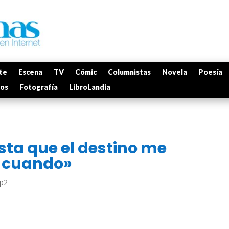
te
Escena
TV
Cómic
Columnistas
Novela
Poesía
mos
Fotografía
LibroLandia
sta que el destino me
n cuando»
p2