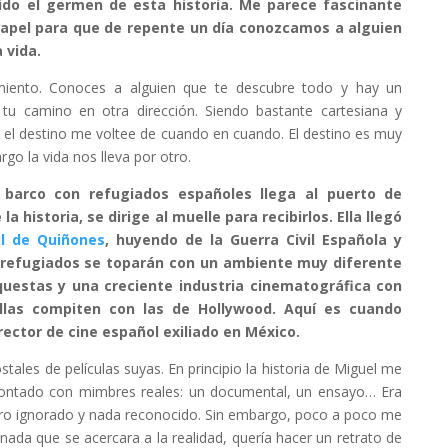
ido el germen de esta historia. Me parece fascinante
papel para que de repente un día conozcamos a alguien
 vida.
iento. Conoces a alguien que te descubre todo y hay un
 tu camino en otra dirección. Siendo bastante cartesiana y
 el destino me voltee de cuando en cuando. El destino es muy
rgo la vida nos lleva por otro.
barco con refugiados españoles llega al puerto de
a historia, se dirige al muelle para recibirlos. Ella llegó
il de Quiñones
, huyendo de la Guerra Civil Española y
os refugiados se toparán con un ambiente muy diferente
rquestas y una creciente industria cinematográfica con
llas compiten con las de Hollywood. Aquí es cuando
irector de cine español exiliado en México.
tales de películas suyas. En principio la historia de Miguel me
contado con mimbres reales: un documental, un ensayo… Era
ero ignorado y nada reconocido. Sin embargo, poco a poco me
 nada que se acercara a la realidad, quería hacer un retrato de