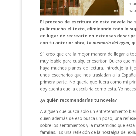
muc
hab
El proceso de escritura de esta novela h
pulir mucho el texto, eliminando todo lo su
en lugar de recrearte en extensas descrip
con tu anterior obra,
La memoria del agua
, q
Sí, creo que era la mejor manera de llegar a to
muy loable para cualquier escritor. Quiero que 
haya muchos planos de lectura. Introduje la ti
unos escenarios que nos trasladan a la España d
primera parte. No quería que fuera como mi pr
doy cuenta que la escribiría como esta. Yo necesi
¿A quién recomendarías tu novela?
A alguien que busca solo un entretenimiento bien
quien además de eso busca un poso, una reflexió
sobre los sentimientos y la maternidad que está
familias…Es una reflexión de la nostalgia del ex