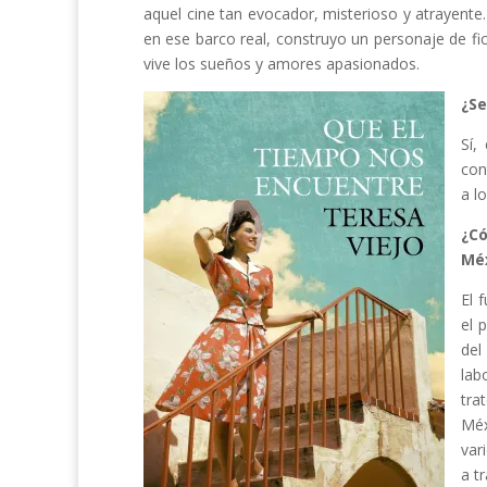
aquel cine tan evocador, misterioso y atrayente
en ese barco real, construyo un personaje de fi
vive los sueños y amores apasionados.
¿Se
Sí,
con
a l
¿C
Mé
El 
el 
del
lab
tra
Méx
var
a t