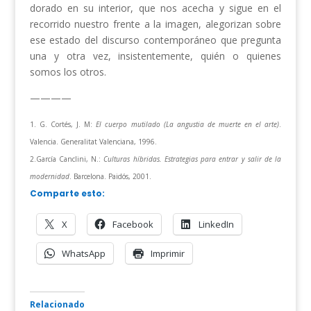
dorado en su interior, que nos acecha y sigue en el
recorrido nuestro frente a la imagen, alegorizan sobre
ese estado del discurso contemporáneo que pregunta
una y otra vez, insistentemente, quién o quienes
somos los otros.
————
1. G. Cortés, J. M:
El cuerpo mutilado (La angustia de muerte en el arte)
.
Valencia. Generalitat Valenciana, 1996.
2.García Canclini, N.:
Culturas híbridas. Estrategias para entrar y salir de la
modernidad
. Barcelona. Paidós, 2001.
Comparte esto:
X
Facebook
LinkedIn
WhatsApp
Imprimir
Relacionado