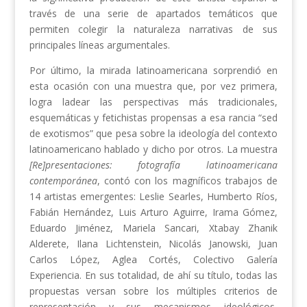
través de una serie de apartados temáticos que
permiten colegir la naturaleza narrativas de sus
principales líneas argumentales.
Por último, la mirada latinoamericana sorprendió en
esta ocasión con una muestra que, por vez primera,
logra ladear las perspectivas más tradicionales,
esquemáticas y fetichistas propensas a esa rancia “sed
de exotismos” que pesa sobre la ideología del contexto
latinoamericano hablado y dicho por otros. La muestra
[Re]presentaciones: fotografía latinoamericana
contemporánea
, contó con los magníficos trabajos de
14 artistas emergentes: Leslie Searles, Humberto Ríos,
Fabián Hernández, Luis Arturo Aguirre, Irama Gómez,
Eduardo Jiménez, Mariela Sancari, Xtabay Zhanik
Alderete, Ilana Lichtenstein, Nicolás Janowski, Juan
Carlos López, Aglea Cortés, Colectivo Galería
Experiencia. En sus totalidad, de ahí su título, todas las
propuestas versan sobre los múltiples criterios de
representación y sus mecanismos ideológicos,