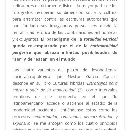
indicadores estrictamente físicos, la mayor parte de los
fotógrafos recuperan su dimensión social y cultural
para arremeter contra las escrituras autoritarias que
han fundado sus imaginarios persuasivos desde la
rentabilidad retórica de las combinaciones antinómicas
y excluyentes.
El paradigma de la
totalidad vertical
queda re-emplazado por el de la
horizontalidad
periférica
que abraza infinitas posibilidades de
“ser” y de “estar” en el mundo
.
Las cuatro variantes del patrón de desobediencia
socio-antropológica que Néstor García Canclini
describe en su libro Culturas híbridas:
Estrategias para
entrar y salir de la modernidad
(2), como intervalos
enfáticos de ese momento en el que “lo
latinoamericano” accede o asciende al estadio de la
modernidad occidental, entiéndanse éstos como los
procesos:
emancipador, renovador, democratizador y
expansivo
, se me antojan como los cuatro principios
básicos que activan el discurso del cuerpo -más radical-