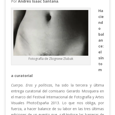
Por
Andrés Isaac Santana
.
Ha
cie
nd
o
bal
an
ce:
el
sín
Fotografía de Zbigniew Zlubak
to
m
a curatorial
Cuerpo. Eros y políticas
, ha sido la tercera y última
entrega curatorial del comisario Gerardo Mosquera en
el marco del Festival Internacional de Fotografía y Artes
Visuales PhotoEspaña 2013. Lo que nos obliga, por
fuerza, a hacer balance de su labor en las tres últimas
ediciones de un evento que, saltándose las barreras de