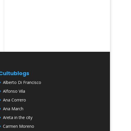
Cultublogs
Alberto Di Francisco
Alfonso Vila
Ana Correro
Ana March
Areta in the city
Carmen Moreno