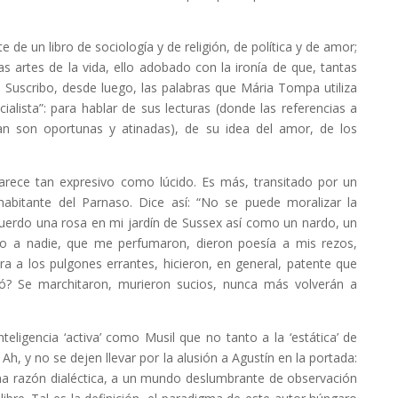
e un libro de sociología y de religión, de política y de amor;
artes de la vida, ello adobado con la ironía de que, tantas
e. Suscribo, desde luego, las palabras que Mária Tompa utiliza
cialista”: para hablar de sus lecturas (donde las referencias a
man son oportunas y atinadas), de su idea del amor, de los
ce tan expresivo como lúcido. Es más, transitado por un
habitante del Parnaso. Dice así: “No se puede moralizar la
uerdo una rosa en mi jardín de Sussex así como un nardo, un
o a nadie, que me perfumaron, dieron poesía a mis rezos,
a a los pulgones errantes, hicieron, en general, patente que
asó? Se marchitaron, murieron sucios, nunca más volverán a
igencia ‘activa’ como Musil que no tanto a la ‘estática’ de
h, y no se dejen llevar por la alusión a Agustín en la portada:
na razón dialéctica, a un mundo deslumbrante de observación