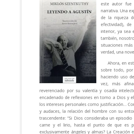
este autor fue 
narrativa. Una e
de la riqueza d
efectividad), d
interior, ya sea
también, nosotros
situaciones más 
verdad, una noved
Ahora, en este t
sobre todo, por 
haciendo uso de 
vez, más afina
reverenciado por su valentía y osadía intele
encadenado de reflexiones en torno a Dios y el
los intereses personales como justificación… Co
y audaces, la relación del hombre con su entorn
trascendente: “Si Dios consideraba un episodio t
carne y el lirio, hasta el punto de que es 
exclusivamente ángeles y almas? La Creación es 