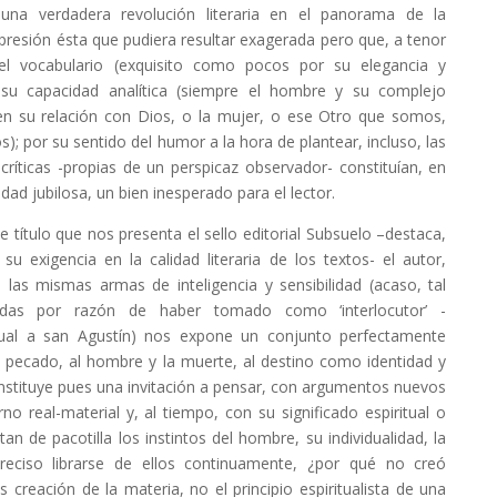
una verdadera revolución literaria en el panorama de la
xpresión ésta que pudiera resultar exagerada pero que, a tenor
el vocabulario (exquisito como pocos por su elegancia y
e su capacidad analítica (siempre el hombre y su complejo
 en su relación con Dios, o la mujer, o ese Otro que somos,
); por su sentido del humor a la hora de plantear, incluso, las
críticas -propias de un perspicaz observador- constituían, en
ad jubilosa, un bien inesperado para el lector.
ítulo que nos presenta el sello editorial Subsuelo –destaca,
su exigencia en la calidad literaria de los textos- el autor,
las mismas armas de inteligencia y sensibilidad (acaso, tal
das por razón de haber tomado como ‘interlocutor’ -
ctual a san Agustín) nos expone un conjunto perfectamente
 pecado, al hombre y la muerte, al destino como identidad y
nstituye pues una invitación a pensar, con argumentos nuevos
o real-material y, al tiempo, con su significado espiritual o
an de pacotilla los instintos del hombre, su individualidad, la
preciso librarse de ellos continuamente, ¿por qué no creó
creación de la materia, no el principio espiritualista de una