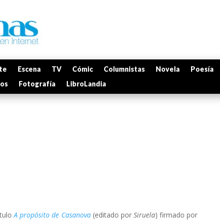
te
Escena
TV
Cómic
Columnistas
Novela
Poesía
mos
Fotografía
LibroLandia
tulo
A propósito de Casanova
(editado por
Siruela
) firmado por