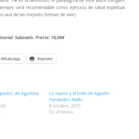
ibre. Tal es la definición, el paradigma de este autor húngaro
iempre será recomendable como ejercicio de salud espiritual
 es una de las mejores formas de vivir).
itorial: Subsuelo. Precio: 18,00€
WhatsApp
Imprimir
uisito’, de Agustina
Lo nuevo y el todo de Agustín
Fernández Mallo
026
8 octubre, 2015
»
En «Poesía»