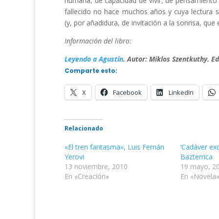
humana, de capacidad de vivir, de pensamiento l
fallecido no hace muchos años y cuya lectura s
(y, por añadidura, de invitación a la sonrisa, que
Información del libro:
Leyendo a Agustín
. Autor: Miklos Szentkuthy. Ed
Comparte esto:
X
Facebook
LinkedIn
Relacionado
«El tren fantasma», Luis Fernán
‘Cadáver exq
Yerovi
Bazterrica
13 noviembre, 2010
19 mayo, 2
En «Creación»
En «Novela