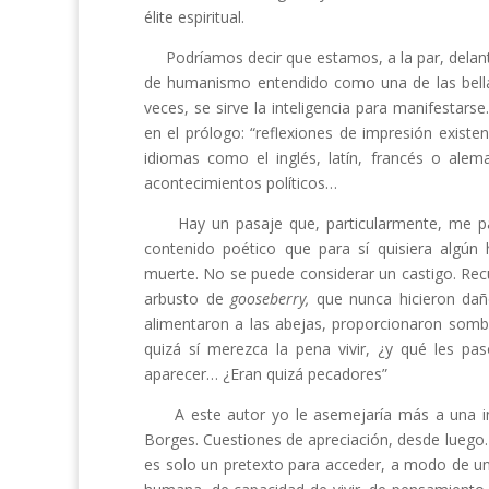
élite espiritual.
Podríamos decir que estamos, a la par, delante d
de humanismo entendido como una de las bellas 
veces, se sirve la inteligencia para manifestars
en el prólogo: “reflexiones de impresión existen
idiomas como el inglés, latín, francés o ale
acontecimientos políticos…
Hay un pasaje que, particularmente, me pare
contenido poético que para sí quisiera algún 
muerte. No se puede considerar un castigo. Rec
arbusto de
gooseberry,
que nunca hicieron dañ
alimentaron a las abejas, proporcionaron sombr
quizá sí merezca la pena vivir, ¿y qué les p
aparecer… ¿Eran quizá pecadores”
A este autor yo le asemejaría más a una intel
Borges. Cuestiones de apreciación, desde luego. A
es solo un pretexto para acceder, a modo de u