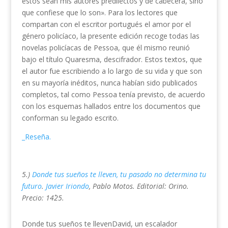
éstos sean mis autores predilectos y de cabecera, sino
que confiese que lo son». Para los lectores que
compartan con el escritor portugués el amor por el
género policíaco, la presente edición recoge todas las
novelas policíacas de Pessoa, que él mismo reunió
bajo el título Quaresma, descifrador. Estos textos, que
el autor fue escribiendo a lo largo de su vida y que son
en su mayoría inéditos, nunca habían sido publicados
completos, tal como Pessoa tenía previsto, de acuerdo
con los esquemas hallados entre los documentos que
conforman su legado escrito.
_Reseña.
5.)
Donde tus sueños te lleven, tu pasado no determina tu
futuro
.
Javier Iriondo
, Pablo Motos. Editorial: Orino.
Precio: 14´25.
Donde tus sueños te llevenDavid, un escalador