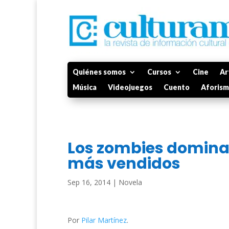
Quiénes somos
Cursos
Cine
Ar
Música
Videojuegos
Cuento
Aforis
Los zombies dominan 
más vendidos
Sep 16, 2014
|
Novela
Por
Pilar Martínez
.