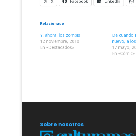
X
Facebook
LinkedIn
Relacionado
Y, ahora, los zombis
De cuando K
12 noviembre, 2010
nuevo, a lo
En «Destacados»
17 mayo, 2
En «Cómic»
Sobre nosotros