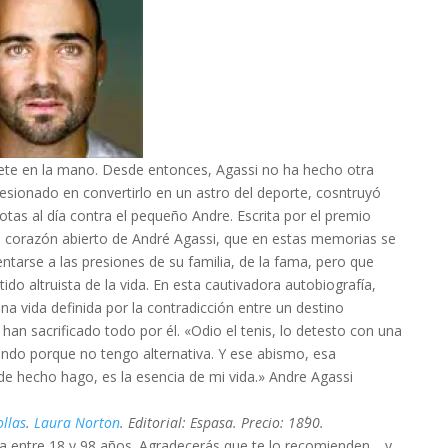
uete en la mano. Desde entonces, Agassi no ha hecho otra
esionado en convertirlo en un astro del deporte, cosntruyó
tas al día contra el pequeño Andre. Escrita por el premio
 a corazón abierto de André Agassi, que en estas memorias se
tarse a las presiones de su familia, de la fama, pero que
ido altruista de la vida. En esta cautivadora autobiografía,
na vida definida por la contradicción entre un destino
han sacrificado todo por él. «Odio el tenis, lo detesto con una
ando porque no tengo alternativa. Y ese abismo, esa
 de hecho hago, es la esencia de mi vida.» Andre Agassi
ollas
.
Laura Norton
. Editorial: Espasa. Precio: 18´90.
ica entre 18 y 98 años. Agradecerás que te lo recomienden… y