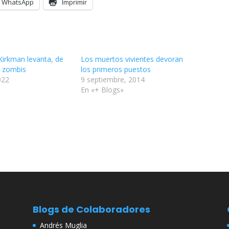
WhatsApp
Imprimir
irkman levanta, de
Los muertos vivientes devoran
s zombis
los primeros puestos
022
9 septiembre, 2014
En «+ Blogs»
Blogs de Colaboradores
Andrés Muglia