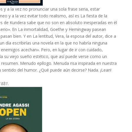
 y a la vez no pronunciar una sola frase seria, estar
o y a la vez evitar todo realismo, así es La fiesta de la
ores de Kundera sabe que no son en absoluto inesperadas en él
 serio». En La inmortalidad, Goethe y Hemingway pasean
pasan bien. Y en La lentitud, Vera, la esposa del autor, dice a
 día escribirías una novela en la que no habría ninguna
us enemigos acechan». Pero, en lugar de ir con cuidado,
la su viejo sueño estético, que así puede verse como un
resumen. Menudo epílogo. Menuda risa inspirada en nuestra
 sentido del humor. ¿Qué puede aún decirse? Nada. ¡Lean!
18´81.