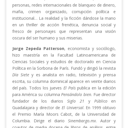
personas, redes internacionales de blanqueo de dinero,
mafia, crimen organizado, corrupción política e
institucional… La realidad y la ficción dándose la mano
en un thriller de acción frenética, denuncia social y
fresco de personajes que representan una visión
oscura del ser humano y sus miserias.
Jorge Zepeda Patterson
, economista y sociólogo,
hizo maestría en la Facultad Latinoamericana de
Ciencias Sociales y estudios de doctorado en Ciencia
Política en la Sorbona de París. Fundó y dirigió la revista
Día Siete
y es analista en radio, televisión y prensa
escrita, su columna dominical aparece en veinte diarios
del país. Todos los jueves
El País
publica en la edición
para América su columna
Pensándolo bien
. Fue director
fundador de los diarios
Siglo 21
y
Público
en
Guadalajara y director de
El Universal
. En 1999 obtuvo
el Premio María Moors Cabot, de la Universidad de
Columbia. Dirige el diario
Sinembargo.mx
. Autor y
coautor de media docena de libros de análisis, entre