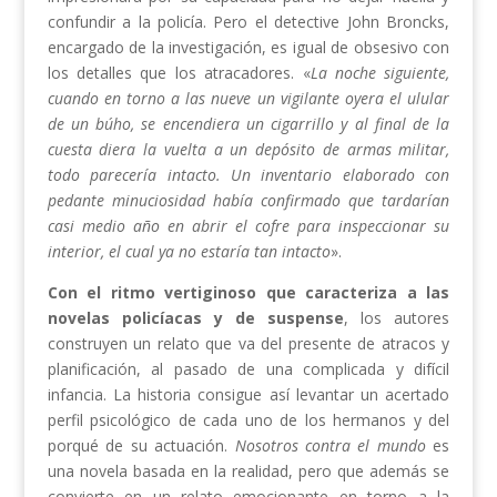
confundir a la policía. Pero el detective John Broncks,
encargado de la investigación, es igual de obsesivo con
los detalles que los atracadores. «
La noche siguiente,
cuando en torno a las nueve un vigilante oyera el ulular
de un búho, se encendiera un cigarrillo y al final de la
cuesta diera la vuelta a un depósito de armas militar,
todo parecería intacto. Un inventario elaborado con
pedante minuciosidad había confirmado que tardarían
casi medio año en abrir el cofre para inspeccionar su
interior, el cual ya no estaría tan intacto
».
Con el ritmo vertiginoso que caracteriza a las
novelas policíacas y de suspense
, los autores
construyen un relato que va del presente de atracos y
planificación, al pasado de una complicada y difícil
infancia. La historia consigue así levantar un acertado
perfil psicológico de cada uno de los hermanos y del
porqué de su actuación.
Nosotros contra el mundo
es
una novela basada en la realidad, pero que además se
convierte en un relato emocionante en torno a la