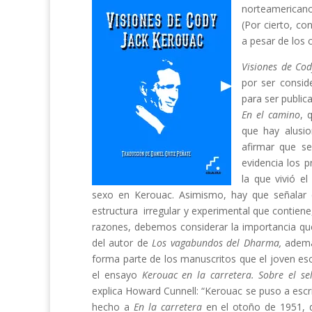
norteamerican
(Por cierto, co
a pesar de los 
Visiones de Co
por ser consid
para ser public
En el camino
, 
que hay alusi
afirmar que se
evidencia los 
la que vivió e
sexo en Kerouac. Asimismo, hay que señalar 
estructura irregular y experimental que contien
razones, debemos considerar la importancia 
del autor de
Los vagabundos del Dharma,
ademá
forma parte de los manuscritos que el joven esc
el ensayo
Kerouac en la carretera. Sobre el s
explica Howard Cunnell: “Kerouac se puso a escr
hecho a
En la carretera
en el otoño de 1951, 