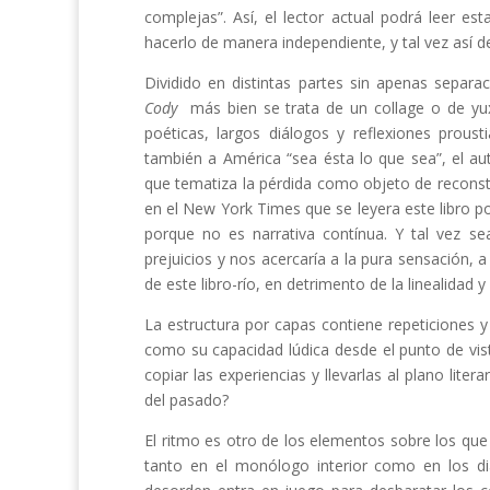
complejas”. Así, el lector actual podrá leer e
hacerlo de manera independiente, y tal vez así de
Dividido en distintas partes sin apenas separ
Cody
más bien se trata de un collage o de yu
poéticas, largos diálogos y reflexiones prou
también a América “sea ésta lo que sea”, el au
que tematiza la pérdida como objeto de reconstr
en el New York Times que se leyera este libro 
porque no es narrativa contínua. Y tal vez s
prejuicios y nos acercaría a la pura sensación,
de este libro-río, en detrimento de la linealidad
La estructura por capas contiene repeticiones y
como su capacidad lúdica desde el punto de vist
copiar las experiencias y llevarlas al plano liter
del pasado?
El ritmo es otro de los elementos sobre los q
tanto en el monólogo interior como en los d