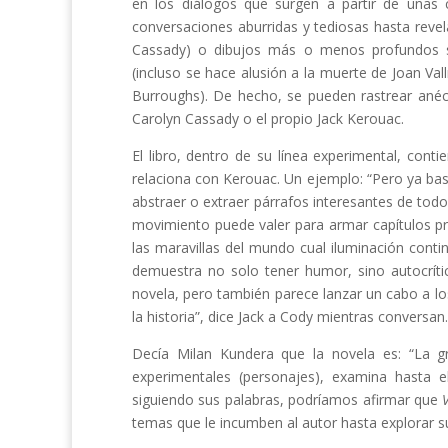
en los diálogos que surgen a partir de unas
conversaciones aburridas y tediosas hasta reve
Cassady) o dibujos más o menos profundos s
(incluso se hace alusión a la muerte de Joan Va
Burroughs). De hecho, se pueden rastrear anéc
Carolyn Cassady o el propio Jack Kerouac.
El libro, dentro de su línea experimental, cont
relaciona con Kerouac. Un ejemplo: “Pero ya b
abstraer o extraer párrafos interesantes de todo
movimiento puede valer para armar capítulos p
las maravillas del mundo cual iluminación cont
demuestra no solo tener humor, sino autocríti
novela, pero también parece lanzar un cabo a los l
la historia”, dice Jack a Cody mientras conversan.
Decía Milan Kundera que la novela es: “La g
experimentales (personajes), examina hasta e
siguiendo sus palabras, podríamos afirmar que
temas que le incumben al autor hasta explorar su