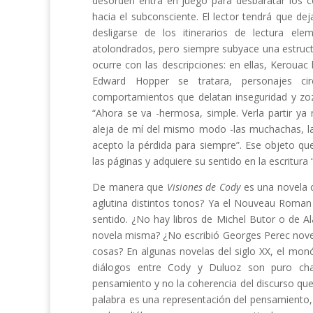
desorden entra en juego para desbaratar los c
hacia el subconsciente. El lector tendrá que deja
desligarse de los itinerarios de lectura el
atolondrados, pero siempre subyace una estruc
ocurre con las descripciones: en ellas, Kerouac
Edward Hopper se tratara, personajes cir
comportamientos que delatan inseguridad y zo
“Ahora se va -hermosa, simple. Verla partir y
aleja de mí del mismo modo -las muchachas, l
acepto la pérdida para siempre”. Ese objeto q
las páginas y adquiere su sentido en la escritura
De manera que
Visiones de Cody
es una novela 
aglutina distintos tonos? Ya el Nouveau Roman 
sentido. ¿No hay libros de Michel Butor o de Al
novela misma? ¿No escribió Georges Perec novel
cosas? En algunas novelas del siglo XX, el monó
diálogos entre Cody y Duluoz son puro char
pensamiento y no la coherencia del discurso que
palabra es una representación del pensamiento,