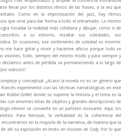
ódigos más anquilosados y ampliar la conciencia estirándola
rse llevar por los distintos ritmos de las frases, a la vez que
ementales. Como en la improvisación del jazz, hay ritmos
tura que sirve para dar forma a todo el entramado. Lo mismo
 logra horadar la realidad más cotidiana y dibujar, como si de
cunscritos a su entorno, resaltar sus soledades, sus
zobra. En ocasiones, ese sentimiento de soledad es enorme:
a no me hace gritar y morir y hacerme añicos porque todo se
as visiones, todo, siempre del mismo modo y para siempre y
ue decíamos antes de pérdida va permaneciendo a lo largo de
 “por esbozos”.
compleja y conceptual. ¿Acaso la novela no es un género que
francés experimentó con las técnicas narratológicas en este
ain Robbe-Grillet donde se suprime la historia y el tema es la
as con enormes listas de objetos y grandes descripciones de
logo interior se convierte en un parloteo incesante. Aquí, los
loteo. Para Kerouac, la verbalidad es la coherencia del
 encontramos en la mayoría de la narrativa, de manera que la
 de ahí su exposición en bruto en
Visiones de Cody
. Por lo que