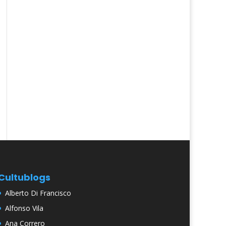
Cultublogs
Alberto Di Francisco
Alfonso Vila
Ana Correro