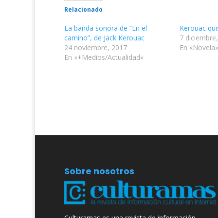
Relacionado
La banda sonora de “En el
Kerouac qui
camino”, de Jack Kerouac
7 diciembre
24 noviembre, 2017
En «Novela
En «+Medios/Actualidad»
Sobre nosotros
Culturamas es una revista de información