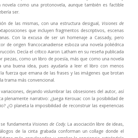
sta novela como una protonovela, aunque también es factible
bería ser.
ación de las mismas, con una estructura desigual,
Visiones de
xtaposiciones que incluyen fragmentos descriptivos, escenas
stianas. Con la excusa de ser un homenaje a Cassady, pero
tor de origen francocanadiense esboza una novela poliédrica
ucción. Decía el crítico Aaron Latham en su reseña publicada
por piezas, como un libro de poesía, más que como una novela
ea una buena idea, pues ayudaría a leer el libro con menos
 a la fuerza que emana de las frases y las imágenes que brotan
 y la trama más convencional.
 variaciones, dejando vislumbrar las obsesiones del autor, así
a plenamente narrativo: ¿Juega Kerouac con la posibilidad de
ario? ¿O planeta la imposibilidad de reconstruir las experiencias
ue se fundamenta
Visiones de Cody
. La asociación libre de ideas,
iálogos de la cinta grabada conforman un collage donde el