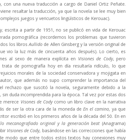
o
,
con una nueva traducción a cargo de Daniel Ortiz Peñate.
nviene resaltar la traducción, ya que la novela se lee muy bien
complejos juegos y vericuetos lingüìsticos de Kerouac).
dy,
escrita a partir de 1951, no se publicó en vida de Kerouac
erada pornográfica (recordemos los problemas que tuvieron
ados los libros
Aullido
de Allen Ginsberg y la versión original de
que vio la luz más de cincuenta años después). Lo cierto, es
ones al sexo de manera explícita en
Visiones de Cody
, pero
 trata de pornografía hoy en día resultaría ridículo, lo que
prejuicios morales de la sociedad conservadora y mojigata en
l autor, que además no supo comprender la importancia del
el rechazo que suscitó la novela, seguramente debido a la
e, sin duda incomprendida para la época. Tal vez por estas dos
que merece
Visones de Cody
como un libro clave en la narrativa
s de ser la otra cara de la moneda de
En el camino,
ya que
ritor escribió en los primeros años de la década del 50. En en
ello mecanografiado original y la generación beat
(Anagrama)
ibir
Visiones de Cody
, basándose en las correcciones que había
de modo que entre todos estos textos hay conexiones muy