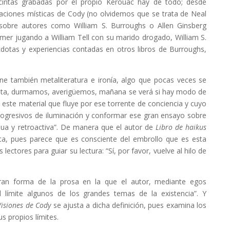
 cintas grabadas por el propio Kerouac hay de todo; desde
laciones místicas de Cody (no olvidemos que se trata de Neal
obre autores como William S. Burroughs o Allen Ginsberg
llmer jugando a William Tell con su marido drogado, William S.
dotas y experiencias contadas en otros libros de Burroughs,
iene también metaliteratura e ironía, algo que pocas veces se
asta, durmamos, averigüemos, mañana se verá si hay modo de
 este material que fluye por ese torrente de conciencia y cuyo
rogresivos de iluminación y conformar ese gran ensayo sobre
inua y retroactiva”. De manera que el autor de
Libro de haikus
ca, pues parece que es consciente del embrollo que es esta
ectores para guiar su lectura: “Sí, por favor, vuelve al hilo de
ran forma de la prosa en la que el autor, mediante egos
l límite algunos de los grandes temas de la existencia”. Y
Visiones de Cody
se ajusta a dicha definición, pues examina los
s propios límites.