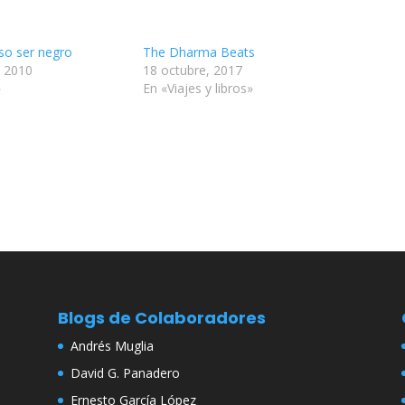
so ser negro
The Dharma Beats
, 2010
18 octubre, 2017
»
En «Viajes y libros»
Blogs de Colaboradores
Andrés Muglia
David G. Panadero
Ernesto García López