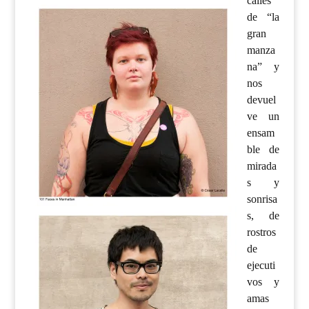
calles
de “la
gran
manza
na” y
nos
devuel
ve un
ensam
ble de
mirada
s y
sonrisa
s, de
rostros
de
ejecuti
vos y
amas