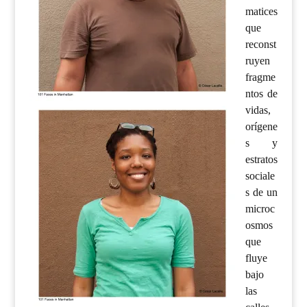
matices
que
reconst
ruyen
fragme
ntos de
vidas,
orígene
s y
estratos
sociale
s de un
microc
osmos
que
fluye
bajo
las