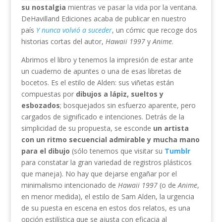
su nostalgia
mientras ve pasar la vida por la ventana.
DeHavilland Ediciones acaba de publicar en nuestro
país
Y nunca volvió a suceder
, un cómic que recoge dos
historias cortas del autor,
Hawaii 1997
y
Anime
.
Abrimos el libro y tenemos la impresión de estar ante
un cuaderno de apuntes o una de esas libretas de
bocetos. Es el estilo de Alden: sus viñetas están
compuestas por
dibujos a lápiz, sueltos y
esbozados
; bosquejados sin esfuerzo aparente, pero
cargados de significado e intenciones. Detrás de la
simplicidad de su propuesta, se esconde
un artista
con un ritmo secuencial admirable y mucha mano
para el dibujo
(sólo tenemos que visitar su
Tumblr
para constatar la gran variedad de registros plásticos
que maneja). No hay que dejarse engañar por el
minimalismo intencionado de
Hawaii 1997
(o de
Anime
,
en menor medida), el estilo de Sam Alden, la urgencia
de su puesta en escena en estos dos relatos, es una
opción estilística que se ajusta con eficacia al