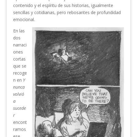
contenido y el espíritu de sus historias, igualmente
sencillas y cotidianas, pero rebosantes de profundidad
emocional.
En las
dos
narraci
ones
cortas
que se
recoge
n en
Y
nunca
volvió
a
sucede
r
encont
ramos
ese