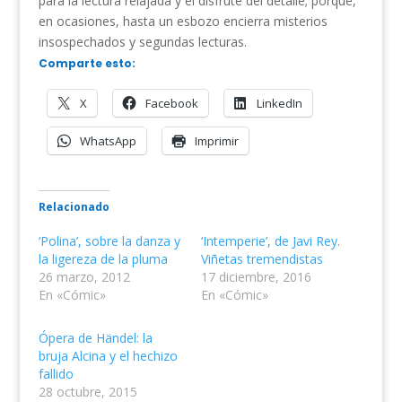
para la lectura relajada y el disfrute del detalle; porque,
en ocasiones, hasta un esbozo encierra misterios
insospechados y segundas lecturas.
Comparte esto:
X
Facebook
LinkedIn
WhatsApp
Imprimir
Relacionado
‘Polina’, sobre la danza y
‘Intemperie’, de Javi Rey.
la ligereza de la pluma
Viñetas tremendistas
26 marzo, 2012
17 diciembre, 2016
En «Cómic»
En «Cómic»
Ópera de Händel: la
bruja Alcina y el hechizo
fallido
28 octubre, 2015