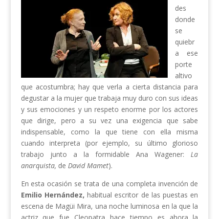
des
donde
se
quiebr
a ese
porte
altivo
que acostumbra; hay que verla a cierta distancia para
degustar a la mujer que trabaja muy duro con sus ideas
y sus emociones y un respeto enorme por los actores
que dirige, pero a su vez una exigencia que sabe
indispensable, como la que tiene con ella misma
cuando interpreta (por ejemplo, su último glorioso
trabajo junto a la formidable Ana Wagener:
La
anarquista,
de
David Mamet
).
En esta ocasión se trata de una completa invención de
Emilio Hernández,
habitual escritor de las puestas en
escena de Magüi Mira, una noche luminosa en la que la
actriz que fue Cleopatra hace tiempo es ahora la