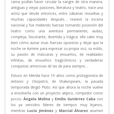
cama podían hacer circular la sangre de otra manera,
antiguas y viejas pasiones, literatura y teatro, nace una
actriz que desde entonces, entre sábanas revueltas y
muchas capacidades después… reavivó la escena
nacional y fue midiendo fuerzas tomando posesión del
teatro como una aventura permanente, audaz,
compleja, fascinante, divertida y trágica: ella sabe muy
bien cómo aunar esas fuerzas opuestas y dejar que la
noche se ilumine para expresar su propia voz, su estilo,
su pasión de máscaras y ensueños, de realidades
infinitas, de ensueños tragicómicos y verdaderas
conquistas amorosas de las de para siempre…
Estuvo en Mérida hace 19 años como protagonista de
Antonio y Cleopatra
, de Shakespeare, la pasada
temporada dirigió Pluto. Así que ahora la noche vuelve
a envolverla con un proyecto atípico, rompedor como
pocos:
Ángela Molina
y
Emilio Gutiérrez Caba
son
los ya vencidos líderes de tiempos muy lejanos,
mientras
Lucía Jiménez
y
Marcial Álvarez
asumen