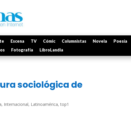
te
Escena
TV
Cómic
Columnistas
Novela
Poesía
mos
Fotografía
LibroLandia
tura sociológica de
a
,
Internacional
,
Latinoamérica
,
top1