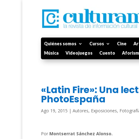
Quiénes somos
Cursos
Cine
Ar
Música
Videojuegos
Cuento
Aforis
«Latin Fire»: Una lec
PhotoEspaña
Ago 19, 2015
|
Autores
,
Exposiciones
,
Fotografí
Por
Montserrat Sánchez Alonso.