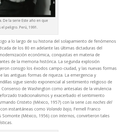
. De la serie Este año en que
 el peligro. Perú, 1991.
tigo a lo largo de su historia del solapamiento de fenómenos
cada de los 80 en adelante las últimas dictaduras del
 modernización económica, conquistas en materia de
antes de la memoria histórica. La segunda explosión
jeron consigo los éxodos campo-ciudad, y las nuevas formas
de las antiguas formas de riqueza. La emergencia y
andillas sigue siendo exponencial al sentimiento religioso de
del Consenso de Washington como antesalas de la virulencia
n reforzado tradicionalismos y exacerbado el sentimiento
 Armando Cristeto (México, 1957) con la serie
Las noches del
) con instantáneas como
Volando bajo,
Fernell Franco
s Somonte (México, 1956) con
Internos
, convirtieron tales
sticas.