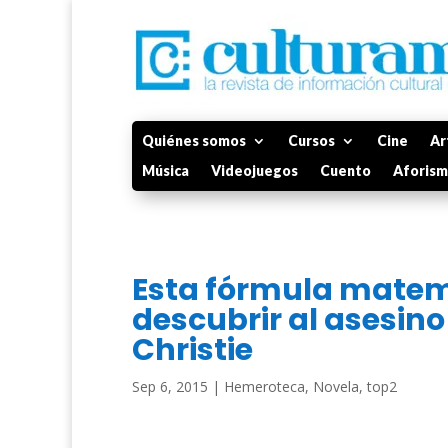
Quiénes somos
Cursos
Cine
Ar
Música
Videojuegos
Cuento
Aforis
Esta fórmula matem
descubrir al asesino
Christie
Sep 6, 2015
|
Hemeroteca
,
Novela
,
top2