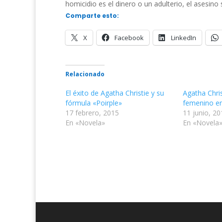
homicidio es el dinero o un adulterio, el asesino
Comparte esto:
X
Facebook
LinkedIn
Relacionado
El éxito de Agatha Christie y su
Agatha Chris
fórmula «Poirple»
femenino en 
17 febrero, 2015
11 junio, 20
En «Novela»
En «Novela