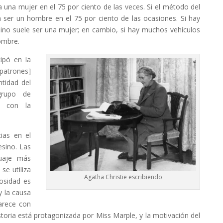
 una mujer en el 75 por ciento de las veces. Si el método del
ía ser un hombre en el 75 por ciento de las ocasiones. Si hay
sino suele ser una mujer; en cambio, si hay muchos vehículos
hombre.
ipó en la
[patrones]
ntidad del
grupo de
e con la
ias en el
esino. Las
guaje más
se utiliza
Agatha Christie escribiendo
iosidad es
y la causa
arece con
historia está protagonizada por Miss Marple, y la motivación del