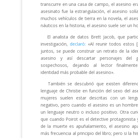
transcurre en una casa de campo, el asesino era
asesinato fue la estrangulación, el asesino sol
muchos vehículos de tierra en la novela, el ase
náuticos en la historia, el asesino suele ser un 
El analista de datos Brett Jacob, que partic
investigación,
declaró
: «Al reunir todos estos 
juntos, se puede construir un retrato de la ide
asesino y así descartar personajes del 
sospechosos, dejando al lector finalment
identidad más probable del asesino».
También se descubrió que existen diferenc
lenguaje de Christie en función del sexo del as
mujeres suelen estar descritas con un len
negativo, pero cuando el asesino es un hombre 
un lenguaje neutro o incluso positivo. Otra cur
que cuando Poirot es el detective protagonista 
de la muerte es apuñalamiento, el asesino ap
más frecuencia al principio del libro; pero si la 