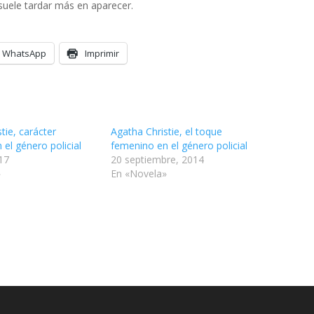
 suele tardar más en aparecer.
WhatsApp
Imprimir
tie, carácter
Agatha Christie, el toque
el género policial
femenino en el género policial
17
20 septiembre, 2014
»
En «Novela»