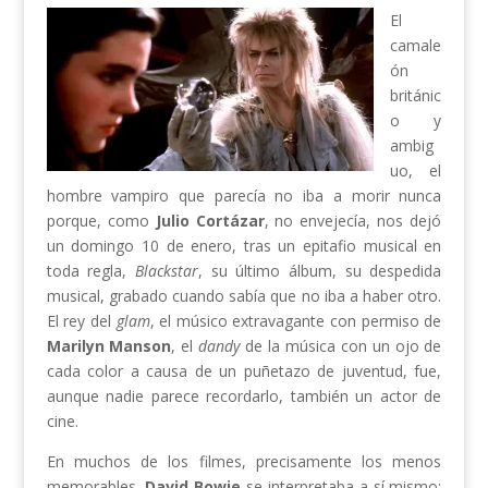
El
camale
ón
británic
o y
ambig
uo, el
hombre vampiro que parecía no iba a morir nunca
porque, como
Julio Cortázar
, no envejecía, nos dejó
un domingo 10 de enero, tras un epitafio musical en
toda regla,
Blackstar
, su último álbum, su despedida
musical, grabado cuando sabía que no iba a haber otro.
El rey del
glam
, el músico extravagante con permiso de
Marilyn Manson
, el
dandy
de la música con un ojo de
cada color a causa de un puñetazo de juventud, fue,
aunque nadie parece recordarlo, también un actor de
cine.
En muchos de los filmes, precisamente los menos
memorables,
David Bowie
se interpretaba a sí mismo: