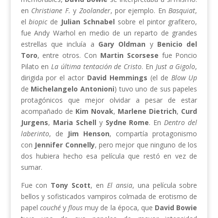
en
Christiane F.
y
Zoolander
, por ejemplo. En
Basquiat
,
el
biopic
de
Julian Schnabel
sobre el pintor grafitero,
fue Andy Warhol en medio de un reparto de grandes
estrellas que incluía a
Gary Oldman
y
Benicio del
Toro
, entre otros. Con
Martin Scorsese
fue Poncio
Pilato en
La última tentación de Cristo
. En
Just a Gigolo
,
dirigida por el actor
David Hemmings
(el de
Blow Up
de
Michelangelo Antonioni
) tuvo uno de sus papeles
protagónicos que mejor olvidar a pesar de estar
acompañado de
Kim Novak
,
Marlene Dietrich
,
Curd
Jurgens
,
Maria Schell
y
Sydne Rome
. En
Dentro del
laberinto
, de
Jim Henson
, compartía protagonismo
con
Jennifer Connelly
, pero mejor que ninguno de los
dos hubiera hecho esa película que restó en vez de
sumar.
Fue con
Tony Scott
, en
El ansia
, una película sobre
bellos y sofisticados vampiros colmada de erotismo de
papel
couché
y
flous
muy de la época, que
David Bowie