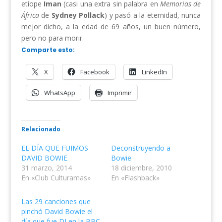
etíope
Iman
(casi una extra sin palabra en
Memorias de
África
de
Sydney Pollack
) y pasó a la eternidad, nunca
mejor dicho, a la edad de 69 años, un buen número,
pero no para morir.
Comparte esto:
X
Facebook
LinkedIn
WhatsApp
Imprimir
Relacionado
EL DÍA QUE FUIMOS
Deconstruyendo a
DAVID BOWIE
Bowie
31 marzo, 2014
18 diciembre, 2010
En «Club Culturamas»
En «Flashback»
Las 29 canciones que
pinchó David Bowie el
día que fue DJ en la BBC