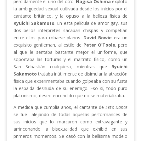
perdidamente el uno del otro.
Nagisa Oshima
explotó
la ambigüedad sexual cultivada desde los inicios por el
cantante británico, y la opuso a la belleza física de
Ryuichi Sakamoto
. En esta película de amor gay, sus
dos bellos intérpretes sacaban chispas y competían
entre ellos para robarse planos.
David Bowie
era un
exquisito gentleman, al estilo de
Peter O’Toole
, pero
al que le sentaba bastante mejor el uniforme, que
soportaba las torturas y el maltrato físico, como un
San Sebastián cualquiera, mientras que
Ryuichi
Sakamoto
trataba inútilmente de disimular la atracción
física que experimentaba cuando golpeaba con su fusta
la espalda desnuda de su enemigo. Eso sí, todo puro
platonismo, deseo encendido que no se materializaba.
A medida que cumplía años, el cantante de
Let’s Dance
se fue alejando de todas aquellas performances de
sus inicios que lo marcaron como extravagante y
arrinconando la bisexualidad que exhibió en sus
primeros momentos. Se casó con la bellísima modelo