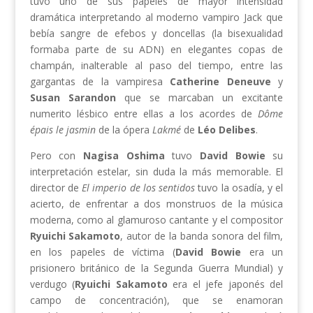
tuvo uno de sus papeles de mayor intensidad
dramática interpretando al moderno vampiro Jack que
bebía sangre de efebos y doncellas (la bisexualidad
formaba parte de su ADN) en elegantes copas de
champán, inalterable al paso del tiempo, entre las
gargantas de la vampiresa
Catherine Deneuve
y
Susan Sarandon
que se marcaban un excitante
numerito lésbico entre ellas a los acordes de
Dôme
épais le jasmin
de la ópera
Lakmé
de
Léo Delibes
.
Pero con
Nagisa Oshima
tuvo
David Bowie
su
interpretación estelar, sin duda la más memorable. El
director de
El imperio de los sentidos
tuvo la osadía, y el
acierto, de enfrentar a dos monstruos de la música
moderna, como al glamuroso cantante y el compositor
Ryuichi Sakamoto
, autor de la banda sonora del film,
en los papeles de víctima (
David Bowie
era un
prisionero británico de la Segunda Guerra Mundial) y
verdugo (
Ryuichi Sakamoto
era el jefe japonés del
campo de concentración), que se enamoran