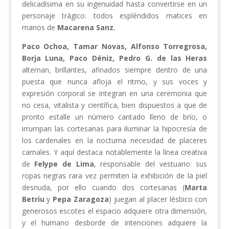
delicadísima en su ingenuidad hasta convertirse en un
personaje trágico: todos espléndidos matices en
manos de
Macarena Sanz.
Paco Ochoa, Tamar Novas, Alfonso Torregrosa,
Borja Luna, Paco Déniz, Pedro G. de las Heras
alternan, brillantes, afinados siempre dentro de una
puesta que nunca afloja el ritmo, y sus voces y
expresión corporal se integran en una ceremonia que
no cesa, vitalista y científica, bien dispuestos a que de
pronto estalle un número cantado lleno de brío, o
irrumpan las cortesanas para iluminar la hipocresía de
los cardenales en la nocturna necesidad de placeres
carnales. Y aquí destaca notablemente la línea creativa
de
Felype de Lima
, responsable del vestuario: sus
ropas negras rara vez permiten la exhibición de la piel
desnuda, por ello cuando dos cortesanas (
Marta
Betriu
y
Pepa Zaragoza
) juegan al placer lésbico con
generosos escotes el espacio adquiere otra dimensión,
y el humano desborde de intenciones adquiere la