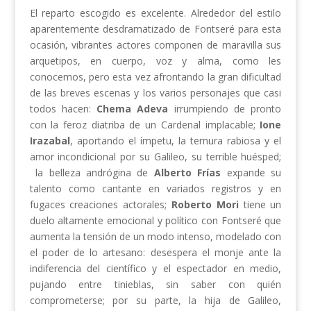
El reparto escogido es excelente. Alrededor del estilo
aparentemente desdramatizado de Fontseré para esta
ocasión, vibrantes actores componen de maravilla sus
arquetipos, en cuerpo, voz y alma, como les
conocemos, pero esta vez afrontando la gran dificultad
de las breves escenas y los varios personajes que casi
todos hacen:
Chema Adeva
irrumpiendo de pronto
con la feroz diatriba de un Cardenal implacable;
Ione
Irazabal
, aportando el ímpetu, la ternura rabiosa y el
amor incondicional por su Galileo, su terrible huésped;
la belleza andrógina de
Alberto Frías
expande su
talento como cantante en variados registros y en
fugaces creaciones actorales;
Roberto Mori
tiene un
duelo altamente emocional y político con Fontseré que
aumenta la tensión de un modo intenso, modelado con
el poder de lo artesano: desespera el monje ante la
indiferencia del científico y el espectador en medio,
pujando entre tinieblas, sin saber con quién
comprometerse; por su parte, la hija de Galileo,