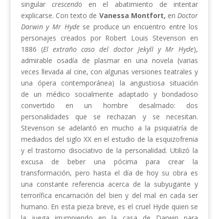
singular
crescendo
en el abatimiento de intentar
explicarse. Con texto de
Vanessa Montfort,
en
Doctor
Darwin y Mr Hyde
se produce un encuentro entre los
personajes creados por Robert Louis Stevenson en
1886 (
El extraño caso del doctor Jekyll y Mr Hyde
),
admirable osadía de plasmar en una novela (varias
veces llevada al cine, con algunas versiones teatrales y
una ópera contemporánea) la angustiosa situación
de un médico socialmente adaptado y bondadoso
convertido en un hombre desalmado: dos
personalidades que se rechazan y se necesitan.
Stevenson se adelantó en mucho a la psiquiatría de
mediados del siglo XX en el estudio de la esquizofrenia
y el trastorno disociativo de la personalidad. Utilizó la
excusa de beber una pócima para crear la
transformación, pero hasta el día de hoy su obra es
una constante referencia acerca de la subyugante y
terrorífica encarnación del bien y del mal en cada ser
humano. En esta pieza breve, es el cruel Hyde quien se
la juega irrumpiendo en la casa de Darwin para