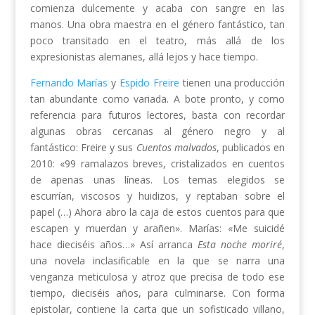
comienza dulcemente y acaba con sangre en las
manos. Una obra maestra en el género fantástico, tan
poco transitado en el teatro, más allá de los
expresionistas alemanes, allá lejos y hace tiempo.
Fernando Marías
y
Espido Freire
tienen una producción
tan abundante como variada. A bote pronto, y como
referencia para futuros lectores, basta con recordar
algunas obras cercanas al género negro y al
fantástico: Freire y sus
Cuentos malvados
, publicados en
2010: «99 ramalazos breves, cristalizados en cuentos
de apenas unas líneas. Los temas elegidos se
escurrían, viscosos y huidizos, y reptaban sobre el
papel (…) Ahora abro la caja de estos cuentos para que
escapen y muerdan y arañen». Marías: «Me suicidé
hace dieciséis años…» Así arranca
Esta noche moriré
,
una novela inclasificable en la que se narra una
venganza meticulosa y atroz que precisa de todo ese
tiempo, dieciséis años, para culminarse. Con forma
epistolar, contiene la carta que un sofisticado villano,