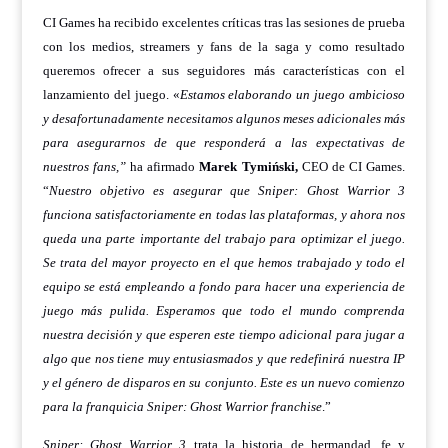
CI Games ha recibido excelentes críticas tras las sesiones de prueba
con los medios, streamers y fans de la saga y como resultado
queremos ofrecer a sus seguidores más características con el
lanzamiento del juego. «
Estamos elaborando un juego ambicioso
y desafortunadamente necesitamos algunos meses adicionales más
para asegurarnos de que responderá a las expectativas de
nuestros fans,”
ha afirmado
Marek Tymiński,
CEO de CI Games.
“
Nuestro objetivo es asegurar que Sniper: Ghost Warrior 3
funciona satisfactoriamente en todas las plataformas, y ahora nos
queda una parte importante del trabajo para optimizar el juego.
Se trata del mayor proyecto en el que hemos trabajado y todo el
equipo se está empleando a fondo para hacer una experiencia de
juego más pulida. Esperamos que todo el mundo comprenda
nuestra decisión y que esperen este tiempo adicional para jugar a
algo que nos tiene muy entusiasmados y que redefinirá nuestra IP
y el género de disparos en su conjunto. Este es un nuevo comienzo
para la franquicia Sniper: Ghost Warrior franchise
.”
Sniper: Ghost Warrior 3
trata la historia de hermandad, fe y