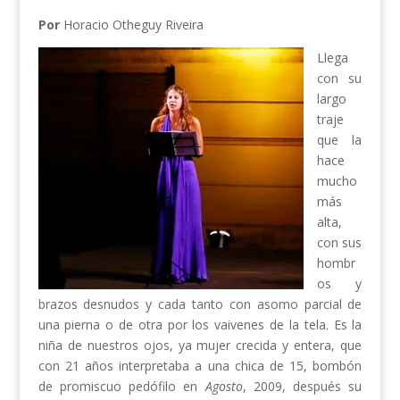
Por
Horacio Otheguy Riveira
Llega
con su
largo
traje
que la
hace
mucho
más
alta,
con sus
hombr
os y
brazos desnudos y cada tanto con asomo parcial de
una pierna o de otra por los vaivenes de la tela. Es la
niña de nuestros ojos, ya mujer crecida y entera, que
con 21 años interpretaba a una chica de 15, bombón
de promiscuo pedófilo en
Agosto
, 2009, después su