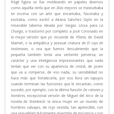
frágil figura se fue moldeando en papeles diversos
como aquella ninfa que en
Días mejores
se masturbaba
en escena con un arte que encantaba, fascinaba y
excitaba, como excitó a Aitana Sánchez Gijón en la
miserable taberna ideada por Vargas Llosa para
La
Chunga
, o trastornó por completo a José Coronado en
la mejor versión que yo recuerde de
Yllana,
de David
Mamet, o la antipática y asexual criatura de
El cojo de
Inishmaan
, o sea que fuimos descubriendo que la
pequeña también tenía una vertiente perversa, un
carácter y una inteligencia impresionantes que nada
tenían que ver con su apariencia de cristal, de joven
que va a romperse, de eso nada, su sensibilidad no
hace más que fortalecerla, por eso llora sin tapujos
cuando terminan las funciones que le encantan, como
sucedió, por ejemplo, con la última función
De ratones y
hombres,
excepcional versión de Miguel del Arco de la
novela de Steinbeck: la única mujer en un mundo de
hombres salvajes, de rojo vestida, tan apetecible, con
una sexualidad dulcemente revestida de inocencia y por