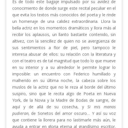
Es de todo este bagaje impulsado por su avidez de
conocimiento de donde surge este recital peculiar en el
que evita los textos más conocidos del poeta y le rinde
un homenaje de una calidez extraordinaria. Llora la
bella actriz en los momentos dramáticos y llora más al
recibir los aplausos, un llanto bastante contenido, sin
altivez, con la sencillez de quien no se avergüenza de
sus sentimientos a flor de piel, pero tampoco le
interesa abusar de ellos: su relación con la literatura y
con el teatro es de tal magnitud que todo lo que mueve
en su interior y a su alrededor le permite lograr lo
imposible: un encuentro con Federico humillado y
malherido en su última noche, la cabeza sobre los
muslos de la actriz que no le reza al borde del último
suspiro, sino que le recita algo de Poeta en Nueva
York, de la Novia y la Madre de Bodas de sangre, de
aquí y de allá de su cosecha, y
Si mis manos
pudieran,
de Sonetos del amor oscuro… Y así su voz
que contiene la llorera para no lastimarle más aún, le
ayuda a entrar en gloria eterna al grandísimo escritor.