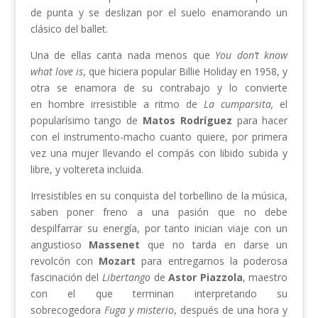
de punta y se deslizan por el suelo enamorando un
clásico del ballet.
Una de ellas canta nada menos que
You don’t know
what love is
, que hiciera popular Billie Holiday en 1958, y
otra se enamora de su contrabajo y lo convierte
en hombre irresistible a ritmo de
La cumparsita,
el
popularísimo tango de
Matos Rodríguez
para hacer
con el instrumento-macho cuanto quiere, por primera
vez una mujer llevando el compás con libido subida y
libre, y voltereta incluida.
Irresistibles en su conquista del torbellino de la música,
saben poner freno a una pasión que no debe
despilfarrar su energía, por tanto inician viaje con un
angustioso
Massenet
que no tarda en darse un
revolcón con
Mozart
para entregarnos la poderosa
fascinación del
Libertango
de
Astor Piazzola
, maestro
con el que terminan interpretando su
sobrecogedora
Fuga y misterio
, después de una hora y