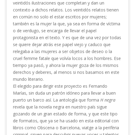
veintidós ilustraciones que completan y dan un
contexto a dichos relatos. Los veintidós relatos tienen
en común no solo el estar escritos por mujeres;
también es la mujer la que, ya sea en forma de víctima
o de verdugo, se encarga de llevar el papel
protagonista en el texto. Y es que de una vez por todas
se quiere dejar atrás ese papel viejo y caduco que
relegaba a las mujeres a ser objetos de deseo o la
cruel femme fatale que volvía locos a los hombres. Ese
tiempo ya pasó, y ahora la mujer goza de los mismos
derechos y deberes, al menos si nos basamos en este
mundo literario.
El elegido para dirigir este proyecto es Fernando
Marías, sin duda un patrón idóneo para llevar a buen
puerto un barco así. La antología que forma
H negra
revela que la novela negra en nuestro país sigue
gozando de un gran estado de forma, y que este tipo
de formatos, que ya se ha usado en esta editorial con
libros como Obscena o Barcelona, viatge a la perifèria
criminal, sirven para descubrir nuevas voces y talentos