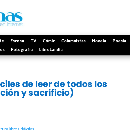
te
Escena
TV
Cómic
Columnistas
Novela
Poesía
mos
Fotografía
LibroLandia
iles de leer de todos los
ión y sacrificio)