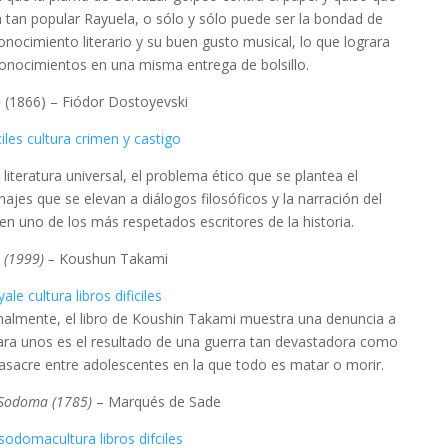
a tan popular Rayuela, o sólo y sólo puede ser la bondad de
nocimiento literario y su buen gusto musical, lo que lograra
 conocimientos en una misma entrega de bolsillo.
o
(1866) – Fiódor Dostoyevski
iteratura universal, el problema ético que se plantea el
ajes que se elevan a diálogos filosóficos y la narración del
en uno de los más respetados escritores de la historia.
e (1999) –
Koushun Takami
onalmente, el libro de Koushin Takami muestra una denuncia a
para unos es el resultado de una guerra tan devastadora como
sacre entre adolescentes en la que todo es matar o morir.
 Sodoma (1785)
– Marqués de Sade