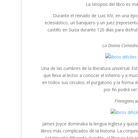
La sinopsis del libro es más
Durante el reinado de Luis XIV, en una épo
eclesiástico, un banquero y un juez (represent
castillo en Suiza durante 120 días para disfru
La Divina Comedi
Una de las cumbres de la literatura universal. E
que lleva al lector a conocer el infierno y a 
en todos sus círculos; el purgatorio y la forma 
por fin podrá ser
Finnegans w
James Joyce dominaba la lengua inglesa y quizá
libros más complicados de la historia. La conju
totalmente diferente al inglés, el libro es tan 