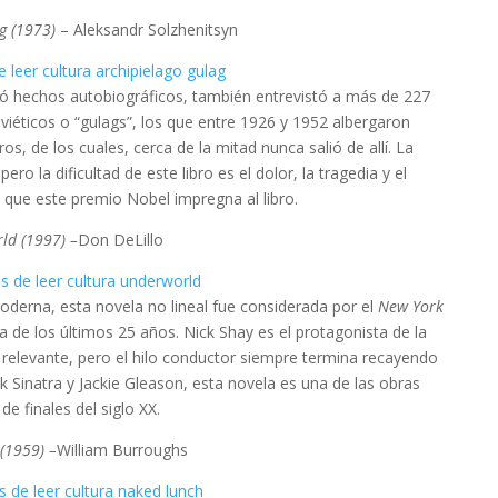
g (1973)
– Aleksandr Solzhenitsyn
pleó hechos autobiográficos, también entrevistó a más de 227
viéticos o “gulags”, los que entre 1926 y 1952 albergaron
, de los cuales, cerca de la mitad nunca salió de allí. La
ero la dificultad de este libro es el dolor, la tragedia y el
l que este premio Nobel impregna al libro.
ld (1997) –
Don DeLillo
oderna, esta novela no lineal fue considerada por el
New York
de los últimos 25 años. Nick Shay es el protagonista de la
elevante, pero el hilo conductor siempre termina recayendo
k Sinatra y Jackie Gleason, esta novela es una de las obras
e finales del siglo XX.
(1959) –
William Burroughs