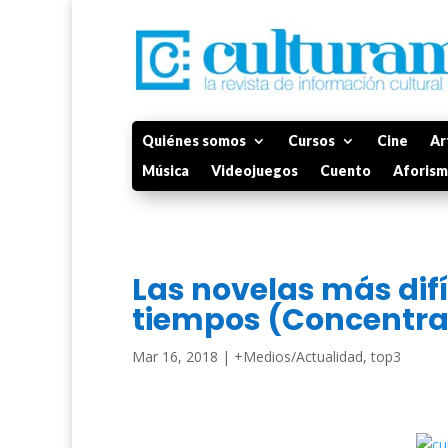
Quiénes somos
Cursos
Cine
Ar
Música
Videojuegos
Cuento
Aforis
Las novelas más difíc
tiempos (Concentrac
Mar 16, 2018
|
+Medios/Actualidad
,
top3