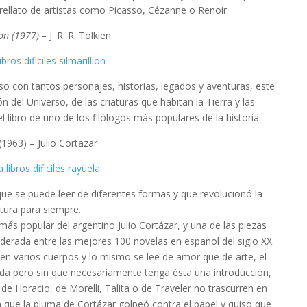
strellato de artistas como Picasso, Cézanne o Renoir.
ion (1977) –
J. R. R. Tolkien
so con tantos personajes, historias, legados y aventuras, este
ión del Universo, de las criaturas que habitan la Tierra y las
l libro de uno de los filólogos más populares de la historia.
(1963) – Julio Cortazar
ue se puede leer de diferentes formas y que revolucionó la
atura para siempre.
 más popular del argentino Julio Cortázar, y una de las piezas
erada entre las mejores 100 novelas en español del siglo XX.
 en varios cuerpos y lo mismo se lee de amor que de arte, el
vida pero sin que necesariamente tenga ésta una introducción,
de Horacio, de Morelli, Talita o de Traveler no trascurren en
en que la pluma de Cortázar golpeó contra el papel y quiso que