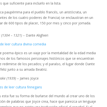
 que suficiente para incluirlo en la lista.
ca paupérrima para el pueblo francés, un aristócrata, un
antes de los cuatro poderes de Francia) se enclaustran en un
tar de 600 tipos de placer, 150 por mes y cinco por jornada.
a (1304 – 1321)
– Dante Alighieri
ste poema épico es un viaje por la mentalidad de la edad media
muchos de los famosos personajes históricos que se encuentran
de redimirse de los pecados; y el paraíso, el lugar donde Dante
 feliz junto a su amada Beatriz.
ake (1939)
– James Joyce
s esta fue su forma de burlarse del mundo al crear uno de los
nción de palabras que Joyce crea, hace que parezca un lenguaje
complejo que no existe una traducción oficial al español. Si el