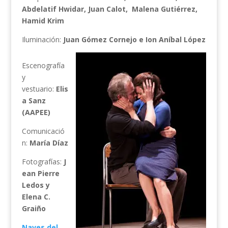
Abdelatif Hwidar, Juan Calot,
Malena Gutiérrez,
Hamid Krim
Iluminación:
Juan Gómez Cornejo e Ion Aníbal López
Escenografía
y
vestuario:
Elis
a Sanz
(AAPEE)
Comunicació
n:
María Díaz
Fotografías:
J
ean Pierre
Ledos y
Elena C.
Graiño
Naves del