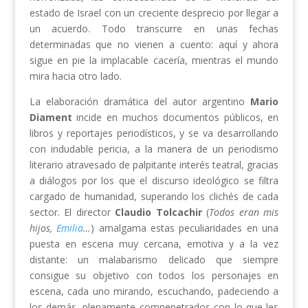
estado de Israel con un creciente desprecio por llegar a
un acuerdo. Todo transcurre en unas fechas
determinadas que no vienen a cuento: aquí y ahora
sigue en pie la implacable cacería, mientras el mundo
mira hacia otro lado.
La elaboración dramática del autor argentino
Mario
Diament
incide en muchos documentos públicos, en
libros y reportajes periodísticos, y se va desarrollando
con indudable pericia, a la manera de un periodismo
literario atravesado de palpitante interés teatral, gracias
a diálogos por los que el discurso ideológico se filtra
cargado de humanidad, superando los clichés de cada
sector. El director
Claudio Tolcachir
(
Todos eran mis
hijos,
Emilia
…
) amalgama estas peculiaridades en una
puesta en escena muy cercana, emotiva y a la vez
distante: un malabarismo delicado que siempre
consigue su objetivo con todos los personajes en
escena, cada uno mirando, escuchando, padeciendo a
los demás, plenamente compenetrados con lo que les