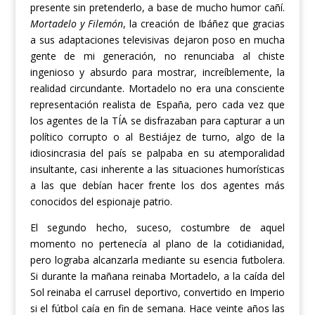
presente sin pretenderl
o, a base de mucho humor cañí.
Mortadelo y Filemón
,
la creación de Ibáñez que gracias
a sus adaptaciones televisivas
dejaron poso en mucha
gente de mi generación,
no renunciaba al chiste
ingenioso y absurdo para mostrar, increíblemente, la
realidad circundante. Mortadelo no e
ra una consciente
representación
r
ealista de España, pero c
ada vez que
los a
gentes de la TÍA
se disfrazaba
n
para capturar a un
político corrupto o al Bestiájez
de turno,
algo de la
idiosincrasia del país se palpaba en su
atemporalidad
insultante, casi inherente a las situaciones humorísticas
a las que debían hacer frente los dos agentes más
conocidos del espionaje p
atrio
.
E
l segundo hecho, suceso, costumbre de aquel
momento
no pertenecía al plano de la cotidianidad,
pero lograba alcanzarla m
ediante su esencia futbolera
.
Si durante la mañana reinaba Mortadelo, a la
caída del
Sol r
einaba el carrusel deportivo,
convertido en Imperio
si el fútbol caía en fin de semana
. H
ace veinte años
las