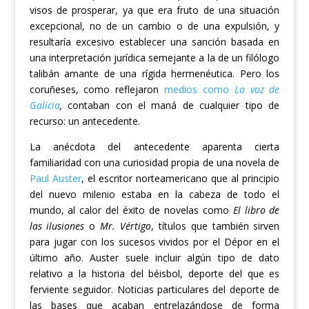
v
isos de prosperar, ya que era fruto de una situación
excepcional, no de
un cambio o
de
una expulsión,
y
resultaría excesivo establecer una sanción basada en
una interpretación jurídica semejante a la de un filólogo
talibán amante de una rígida
hermenéutica
. P
ero los
coruñeses, como reflejaron
medios como
La voz de
Galicia
,
contaban con
el maná de cualquier tipo de
recurso: un antecedente.
La anécdota del antecedente
a
parenta
c
ierta
familiaridad con una curiosidad propia
de una novela de
Paul Auster
, el e
scritor
norteamericano que
al principio
del nuevo milenio
estaba en la cabeza de todo el
mundo, al calor del éxito de novelas como
El libro de
las ilusiones
o
Mr. Vértigo
,
títulos que también sirven
para jugar con los sucesos vividos por el Dépor en el
último año.
Auster suele incluir algún tipo de dato
relativo a la historia del béisbol, deporte del que es
ferviente seguidor. Noticias particulares del deporte de
las bases que acaban entrelazándose de forma