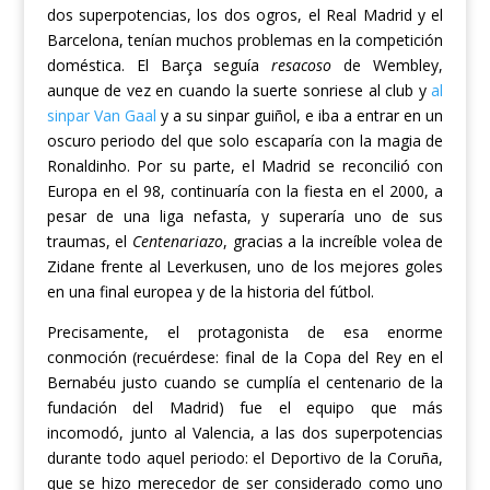
dos superpotencias, los dos ogros, el
Real
Madrid y el
Barcelona, tenían muchos problemas en la competición
doméstica. El Barça seguía
resacoso
de Wembley,
a
unque de vez
en cuando
la suerte sonriese al club y
al
sinpar Van Gaal
y a su sinpar guiñol
,
e
iba a entrar en un
oscuro
periodo
del que solo escaparía con la magia
de
Ronaldinho.
Por su parte, e
l Madrid se reconcilió con
Europa en el 98, continuaría con la fiesta en el 2000, a
pesar de una liga nefasta, y superaría uno de sus
traumas, el
Centenariazo
, gracias a la increíble volea de
Zidane
frente al Leverkusen
, uno de los mejores goles
en una final europea y de la historia del fútbol.
Precisamente, el protagonista de es
a enorme
conmoción
(recuérdese: final de la Copa del Rey en el
Bernabéu justo cuando se cumplía el centenario de la
fundación del Madrid) fue el equipo que más
incomodó, junto al Valencia, a las dos superpotencias
durante todo aquel periodo: el Deportivo de la Coruña,
que se hizo
merecedor de ser considerado como uno