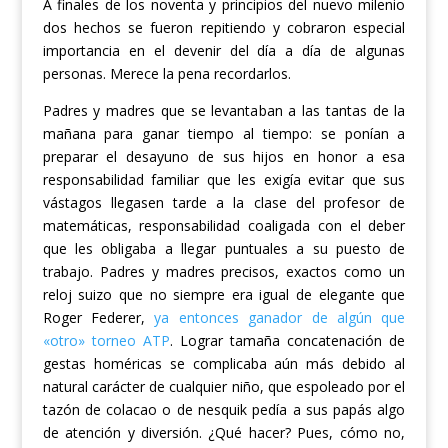
A finales de los noventa y principios del nuevo milenio
d
os
h
echos
s
e f
ueron
repitiendo
y cobraron
especial
i
mportancia en el devenir
d
el día a día
de algunas
personas.
Merece la pena r
ecordarlos.
P
adres y madres que se levanta
ban
a las tantas de la
mañana para ganar tiempo al tiempo: se p
onían
a
preparar el desayuno de sus hijos en honor a esa
responsabilidad familiar que les e
xigía
evitar que sus
vástagos lleg
asen
tarde a la clase del profesor de
m
atemáticas, responsabilidad coaligada con el deber
que les obliga
ba
a llegar puntuales
a su puesto de
trabajo.
Padres y madres
precisos, exactos
como un
reloj suizo
que no siempre era
igual de elegante que
R
oger Federer,
ya entonces ganador de algún que
«otro» torneo ATP
.
Lograr tamaña concatenación de
gestas homéricas se complicaba aún más debido al
natural carácter de
cualquier
niño,
que espoleado por el
tazón de colacao o de nesquik pedía a sus papás algo
de atención y
diversión
. ¿Qué hacer? Pues, cómo no,