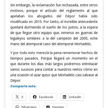
Sin embargo, la
reclamación f
ue
rechazada, entre otros
motivos, porque el artículo del reglamento al que
apelaban l
os
abogados
del Dépor
había sido
modificado en 2015. Por tanto, el
increíble
antecedente
quedará durmiendo el sueño de los justos, a la espera
de que llegue otro equipo que, inmerso en
guerras de
leguleyos
similar
es
a la del campeón del 2000,
eche
mano del atemporal caso del atemporal Mortadelo.
Y por t
odo esto
m
erecía
la pena rememorar hechos de
tiempo
s
pasados. Porque llegará un momento en el
que d
urante l
os días más largos
podremos entrelazar
varios sucesos para contar a nuestros nietos cómo en
una ocasión el azar quiso que Mortadelo casi salvase al
Dépor.
Comparte esto:
X
Facebook
LinkedIn
WhatsApp
Imprimir