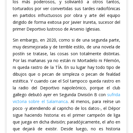
los más poderosos, y soliviantó a otros tantos,
torturados por ver convertidas sus tardes radiofónicas
en partidos infructuosos por obra y arte del equipo
dirigido de forma exitosa por Javier Iruret
a, sucesor del
primer D
eportivo lustroso
de Arsenio Iglesias.
Sin embargo, en 2020,
como si de una segunda parte,
muy desmejorada
y de terrible estilo
, de una novela de
postín se tratase,
las cosas son totalmente distintas.
Por las mañanas ya no están ni Mortadelo ni Filemón,
ni queda rastro de la TÍA.
E
n su lugar hay todo tipo de
dibujos que o pecan de simpleza o pecan de fealdad
estética. Y
cuando cae el Sol tampoco queda rastro en
la radio del Deportivo napoleónico, porque
el c
lub
gallego
debut
ó ayer
en Segunda División B
con
sufrida
victoria sobre el Salamanca
.
Al menos, para reírse un
poco -y atendiendo al capricho de los datos-, el Dépor
sigue haciendo historia: es el primer campeón de liga
que juega en dicha división; paradójicamente, el año en
que dejará de existir. Desde luego, no es historia