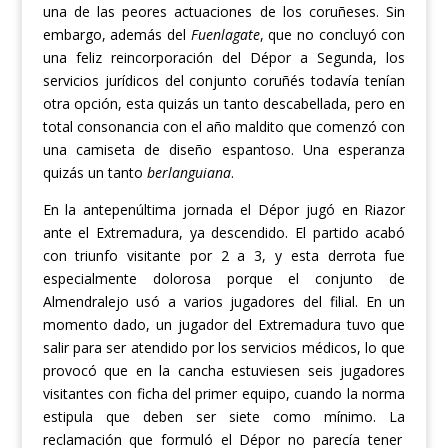
una de las peores actuaciones de los coruñeses.
Sin
embargo,
además del
Fuenlagate
, que no concluyó con
una feliz reincorporación del Dépor a Segunda, los
servicios jurídicos del conjunto coruñés todavía tenían
otra opción, esta quizás un tanto descabellada, pero en
total consonancia con el año maldito que comenzó con
una camiseta de diseño espantoso.
Una esperanza
quizás un tanto
berlanguiana
.
En la antepenúltima jornada el Dépor jugó en Riazor
ante el Extremadura, y
a
descendido. El partido acabó
con triunfo visitante por 2 a 3, y
esta derrota fue
especialmente d
olorosa
porque el conjunto de
Almendralejo usó a varios jugadores del
filial.
E
n un
momento dado, un jugador del Extremadura tuvo que
salir para ser atendido por los servicios médicos,
lo que
provocó que
en la cancha estuviesen
s
eis
jugadores
visitantes
con ficha del primer equipo, cuando la norma
estipula que d
eben ser siete como mínimo.
L
a
reclamación
que formuló el Dépor
no parecía tener