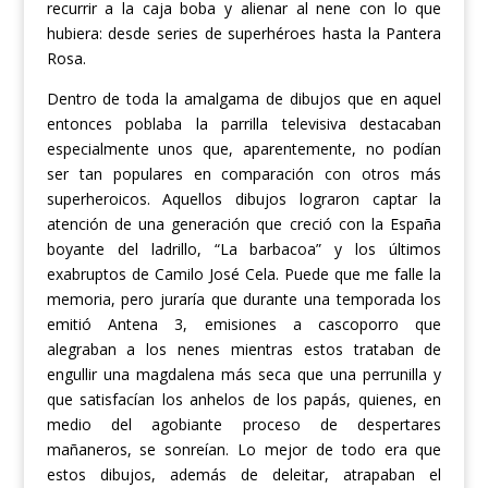
recurrir a la caja boba y a
lienar
al nene con lo que
hubiera: desde series de superhéroes hasta la Pantera
Rosa.
D
entro de tod
a la
amalgama de
dibujos
que en aquel
entonces poblaba la parrilla televisiva destacaban
especialmente unos que, aparentemente, no podían
ser tan populares
en comparación con otros más
superheroicos. Aquellos
dibujos lograron
captar la
atención de u
na
generación que c
reció
con la España
boyante del ladrillo, “
La barbacoa” y los últimos
exabruptos de Camilo José Cela.
Puede que me falle la
memoria, pero juraría que durante una temporada los
emitió
Antena 3,
emisiones a
cascoporro que
a
legraban a los
nenes mientras
estos trataban de
engullir
una magdalena más seca que una perrunilla y
que satisfacían los anhelos
de los papás, quienes, en
medio
del
agobiante proceso de despertares
mañaneros, se sonreían.
Lo mejor de todo era que
e
stos dibujos, además de deleitar, a
trapaban
el