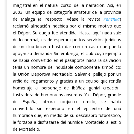
magistral en el natural curso de la narración.
Así, e
n
2003, un equipo de
c
ategoría
amateu
r
de la provincia
de Málaga (al respecto, véase la revista
Panenka
)
reclamó alineación indebida por el mismo motivo que
el Dépor.
Su queja fue atendida.
Hasta aquí nada sale
de lo normal, es de esperar que
los servicios jurídicos
de un club
bucee
n hasta dar con un caso que pueda
apoyar su demanda. Sin embargo, el club cuyo ejemplo
se había convertido en el pasaporte hacia la salvación
tenía un nombre de indudable
componente simbólico:
la
Unión Deportiva Mortadelo.
Salvar el pellejo por un
ardid del reglamento y gracias a un equipo que rendía
homenaje al personaje de Ibáñez, genial c
reación
ilustrador
a
de humoradas absurdas.
Y el Dépor, grande
de España, otrora conjunto temido, se había
convertido sin esperarlo en el epicentro de una
humorada que, en medio de su
descalabro futbolístico,
le forzaba a disfrazarse del humilde Mortadelo
al estilo
de Mortadelo.