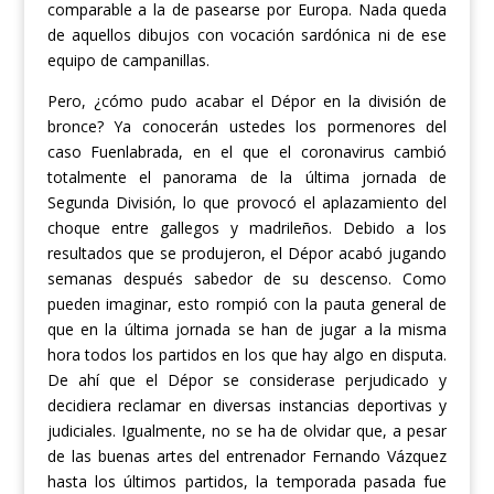
comparable a la de pasearse por Europa.
Nada queda
de a
quellos
dibujos con vocación sardónica
ni de
ese
equipo de campanillas.
Pero, ¿cómo pudo acabar el Dépor en la división de
bronce?
Ya conocerán ustedes los pormenores del
caso Fuenlabrada, e
n el que el
coronavirus
cambió
totalmente el panorama de la última jornada de
Segunda División, lo que provocó el aplazamiento del
choque entre gallegos y madrileños. Debido a los
resultados que se produjeron, el Dépor acabó jugando
semanas después sabedor de su descenso. Como
pueden imaginar, esto rompió con la pauta general de
que en la última jornada se han de jugar a la misma
hora todos los partidos en los que hay algo en disputa.
De ahí que e
l Dépor se considerase perjudicado y
decidiera reclamar en diversas instancias deportivas y
judiciales.
Igualmente, no se ha de olvidar que,
a pesar
de las buenas artes de
l entrenador
Fernando Vázquez
hasta los últimos partidos, la temporada pasada fue