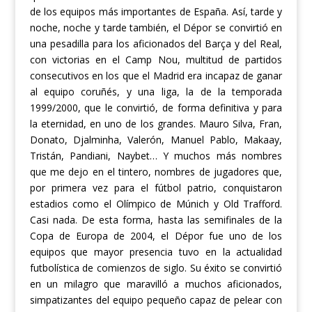
de los equipos más importantes de España. Así, tarde y
noche, noche y tarde también, el Dépor se convirtió en
una pesadilla para los aficionados del Barça y del Real,
con victorias en el Camp Nou, multitud de partidos
consecutivos en los que el Madrid era incapaz de ganar
al equipo coruñés, y una liga, la de la temporada
1999/2000, que le convirtió, de forma d
efinitiva
y para
la eternidad, en uno de los grandes. Mauro Silva, Fran,
Donato, Djalminha, Valerón, Manuel Pablo, Ma
kaa
y,
Tristán,
Pandiani,
Naybet… Y muchos más nombres
que me dejo en el tintero, nombres de jugadores que,
por primera vez para el fútbol patrio, conquistaron
estadios como el Olímpico de Múnich y Old Trafford.
Casi nada.
De esta forma, hasta las semifinales de la
Copa de Europa de 2004, el Dépor fue uno de los
equipos que mayor presencia tuvo en la actualidad
futbolística de comienzos de siglo. Su éxito
se convirtió
en un m
ilagro
que maravilló a muchos aficionados,
simpatizantes del equipo pequeño capaz de pelear con