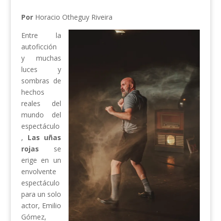
Por
Horacio Otheguy Riveira
Entre la
autoficción
y muchas
luces y
sombras de
hechos
reales del
mundo del
espectáculo
,
Las uñas
rojas
se
erige en un
envolvente
espectáculo
para un solo
actor, Emilio
Gómez,