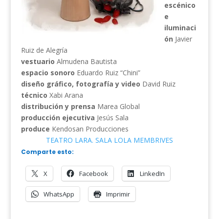
escénico
e
iluminaci
ón
Javier
Ruiz de Alegría
vestuario
Almudena Bautista
espacio sonoro
Eduardo Ruiz “Chini”
diseño gráfico, fotografía y video
David Ruiz
técnico
Xabi Arana
distribución y prensa
Marea Global
producción ejecutiva
Jesús Sala
produce
Kendosan Producciones
TEATRO LARA. SALA LOLA MEMBRIVES
Comparte esto:
X
Facebook
LinkedIn
WhatsApp
Imprimir