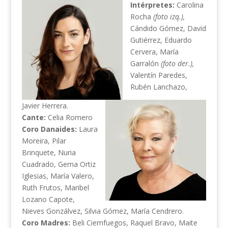
Intérpretes:
Carolina
Rocha
(foto izq.),
Cándido Gómez, David
Gutiérrez,
Eduardo
Cervera, María
Garralón
(foto der.),
Valentín Paredes,
Rubén Lanchazo,
Javier Herrera.
Cante:
Celia Romero
Coro Danaides:
Laura
Moreira, Pilar
Brinquete, Nuria
Cuadrado, Gema Ortiz
Iglesias, María Valero,
Ruth Frutos, Maribel
Lozano Capote,
Nieves Gonzálvez, Silvia Gómez, María Cendrero.
Coro Madres:
Beli Ciemfuegos, Raquel Bravo, Maite