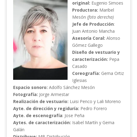
original:
Eugenio Simoes
Productora:
Maribel
Mesón
(foto derecha)
Jefe de Producción
:
Juan Antonio Mancha
Asesoría Coral:
Alonso
Gómez Gallego
Diseño de vestuario y
caracterización:
Pepa
Casado
Coreografía:
Gema Ortiz
Iglesias
Espacio sonoro:
Adolfo Sánchez Mesón
Fotografía:
Jorge Armestar
Realización de vestuario:
Luisi Penco y Lali Moreno
Ayte. de dirección y regiduría:
Pedro Forero
Ayte. de escenografía
: Jose Peña
Aytes. de caracterización:
Isabel Martín y Gema
Galán
Distribuye:
MB Distribución