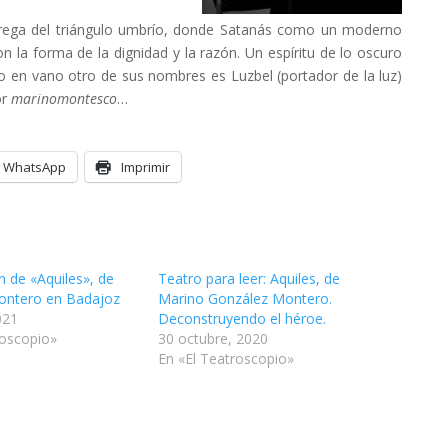
trega del triángulo umbrío, donde Satanás como un moderno
 la forma de la dignidad y la razón. Un espíritu de lo oscuro
No en vano otro de sus nombres es Luzbel (portador de la luz)
or
marinomontesco
…
WhatsApp
Imprimir
n de «Aquiles», de
Teatro para leer: Aquiles, de
ontero en Badajoz
Marino González Montero.
021
Deconstruyendo el héroe.
roscopio»
30 octubre, 2020
En «El Teatroscopio»