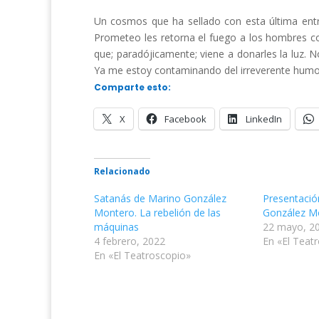
Un cosmos que ha sellado con esta última en
Prometeo les retorna el fuego a los hombres con
que; paradójicamente; viene a donarles la luz. 
Ya me estoy contaminando del irreverente hum
Comparte esto:
X
Facebook
LinkedIn
Relacionado
Satanás de Marino González
Presentació
Montero. La rebelión de las
González M
máquinas
22 mayo, 2
4 febrero, 2022
En «El Teat
En «El Teatroscopio»