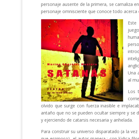
personaje ausente de la primera, se carnaliza en
personaje omnisciente que conoce todo acerca 
Este
jueg
human
pers
intro
inte
angli
Una a
al mu
Los t
corri
olvido que surge con fuerza inasible e implaca
antaño que no se pueden ocultar siempre y se d
y ejerciendo de catarsis necesaria y anhelada.
Para construir su universo disparatado (a la vez 
que espinoso), el autor maneja,; con lúdica fil