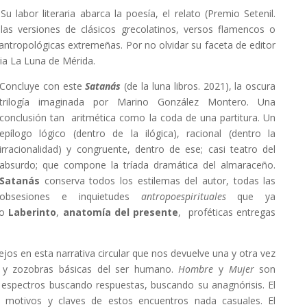
 labor literaria abarca la poesía, el relato (Premio Setenil.
as versiones de clásicos grecolatinos, versos flamencos o
 antropológicas extremeñas. Por no olvidar su faceta de editor
aria La Luna de Mérida.
Concluye con este
Satanás
(de la luna libros. 2021), la oscura
trilogía imaginada por Marino González Montero. Una
conclusión tan aritmética como la coda de una partitura. Un
epílogo lógico (dentro de la ilógica), racional (dentro la
irracionalidad) y congruente, dentro de ese; casi teatro del
absurdo; que compone la tríada dramática del almaraceño.
Satanás
conserva todos los estilemas del autor, todas las
obsesiones e inquietudes
antropoespirituales
que ya
o
Laberinto
,
anatomía del presente
, proféticas entregas
jos en esta narrativa circular que nos devuelve una y otra vez
es y zozobras básicas del ser humano.
Hombre
y
Mujer
son
espectros buscando respuestas, buscando su anagnórisis. El
 motivos y claves de estos encuentros nada casuales. El