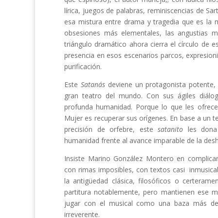
lírica, juegos de palabras, reminiscencias de Sar
esa mistura entre drama y tragedia que es la 
obsesiones más elementales, las angustias m
triángulo dramático ahora cierra el círculo de 
presencia en esos escenarios parcos, expresioni
purificación.
Este
Satanás
deviene un protagonista potente, 
gran teatro del mundo. Con sus ágiles diálo
profunda humanidad. Porque lo que les ofrec
Mujer es recuperar sus orígenes. En base a un t
precisión de orfebre, este
satanito
les dona
humanidad frente al avance imparable de la des
Insiste Marino González Montero en complicar
con rimas imposibles, con textos casi inmusicab
la antigüedad clásica, filosóficos o certeramen
partitura notablemente, pero mantienen ese ma
jugar con el musical como una baza más de 
irreverente.