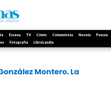
te
Escena
TV
Cómic
Columnistas
Novela
Poesía
mos
Fotografía
LibroLandia
González Montero. La