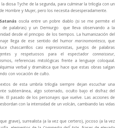
 la diosa Tyche de la segunda, para culminar la trilogía con un
de Hombre y Mujer, pero los necesita desesperadamente.
Satanás
oscila entre un pobre diablo (si se me permite el
o de palabras) y un Demiurgo que lleva observando a la
idad desde el principio de los tiempos. La humanización del
onaje llega de ese sentido del humor
marinomontesco,
que
duce chascarrillos casi expresionistas, juegos de palabras
ligentes y respetuosos para el espectador
connaisseur,
cismos, referencias mitológicas frente a lenguaje coloquial.
lquimia verbal y dramática que hace que estas obras salgan
ndo con vocación de culto.
extos de esta umbría trilogía siempre dejan escuchar una
ente subterránea, algo soterrado, oculto bajo el disfraz del
ble. El pasado de los personajes que vuelve. Las acciones de
esbordan con la intensidad de un volcán, cambiando las vidas
que grave), surrealista (a la vez que certero), jocoso (a la vez
osofía, elementos de la
Commedia dell´ Arte
, frases de elevada