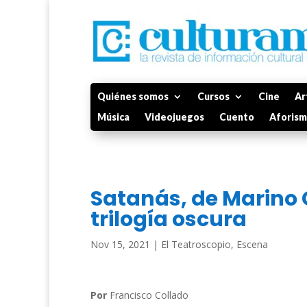
Quiénes somos
Cursos
Cine
Ar
Música
Videojuegos
Cuento
Aforis
Satanás, de Marino 
trilogía oscura
Nov 15, 2021
|
El Teatroscopio
,
Escena
Por
Francisco Collado