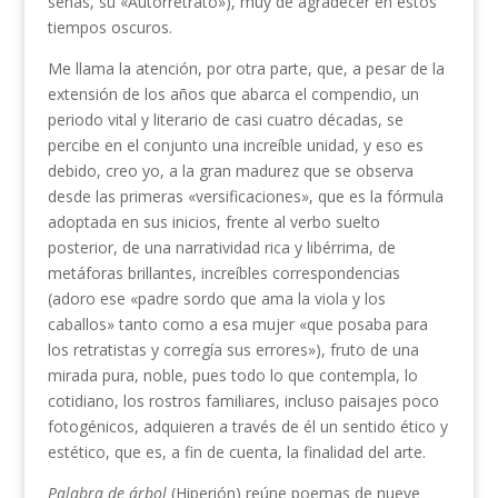
señas, su «Autorretrato»), muy de agradecer en estos
tiempos oscuros.
Me llama la atención, por otra parte, que, a pesar de la
extensión de los años que abarca el compendio, un
periodo vital y literario de casi cuatro décadas, se
percibe en el conjunto una increíble unidad, y eso es
debido, creo yo, a la gran madurez que se observa
desde las primeras «versificaciones», que es la fórmula
adoptada en sus inicios, frente al verbo suelto
posterior, de una narratividad rica y libérrima, de
metáforas brillantes, increíbles correspondencias
(adoro ese «padre sordo que ama la viola y los
caballos» tanto como a esa mujer «que posaba para
los retratistas y corregía sus errores»), fruto de una
mirada pura, noble, pues todo lo que contempla, lo
cotidiano, los rostros familiares, incluso paisajes poco
fotogénicos, adquieren a través de él un sentido ético y
estético, que es, a fin de cuenta, la finalidad del arte.
Palabra de árbol
(Hiperión) reúne poemas de nueve