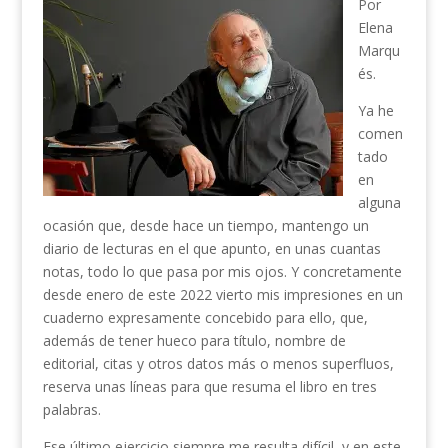
Por
Elena
Marqu
és.
Ya he
comen
tado
en
alguna
ocasión que, desde hace un tiempo, mantengo un
diario de lecturas en el que apunto, en unas cuantas
notas, todo lo que pasa por mis ojos. Y concretamente
desde enero de este 2022 vierto mis impresiones en un
cuaderno expresamente concebido para ello, que,
además de tener hueco para título, nombre de
editorial, citas y otros datos más o menos superfluos,
reserva unas líneas para que resuma el libro en tres
palabras.
Ese último ejercicio siempre me resulta difícil, y en este