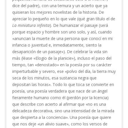
dice del padre), con una ternura y un acierto que ya
quisieran los mejores novelistas de la historia. De
apreciar lo pequeño en lo que vale (qué gran título el de
La miniatura infinita
). De humanizar el paisaje (será
porque espacio y hombre son uno solo, y así, cuando
«anuncian la muerte de una persona que conocí en mi
infancia o juventud e, inmediatamente, siento la
desaparición de un paisaje»). De celebrar la vida sin
más (léase «Elogio de la planicie»), incluso el paso del
tiempo, tan «denostado» en la poesía por su carácter
imperturbable y severo, ese «polvo del día, la tierra muy
seca de los minutos, esa sustancia negra que
depositan las horas». Todo lo que toca se convierte en
poesía, una poesía verdadera que nace de un ángel
fieramente humano como él (perdón por la licencia)
que describe con acierto al afirmar que «no es una
delicadeza decorativa, sino una intensidad de la mirada
que despierta a la conciencia». Una poesía que quiere
que nos deje «un alivio suave», como los versos de