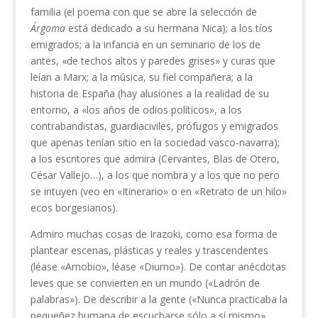
familia (el poema con que se abre la selección de
Árgoma
está dedicado a su hermana Nica); a los tíos
emigrados; a la infancia en un seminario de los de
antes, «de techos altos y paredes grises» y curas que
leían a Marx; a la música, su fiel compañera; a la
historia de España (hay alusiones a la realidad de su
entorno, a «los años de odios políticos», a los
contrabandistas, guardiaciviles, prófugos y emigrados
que apenas tenían sitio en la sociedad vasco-navarra);
a los escritores que admira (Cervantes, Blas de Otero,
César Vallejo…), a los que nombra y a los que no pero
se intuyen (veo en «Itinerario» o en «Retrato de un hilo»
ecos borgesianos).
Admiro muchas cosas de Irazoki, como esa forma de
plantear escenas, plásticas y reales y trascendentes
(léase «Arnobio», léase «Diurno»). De contar anécdotas
leves que se convierten en un mundo («Ladrón de
palabras»). De describir a la gente («Nunca practicaba la
pequeñez humana de escucharse sólo a sí mismo»,