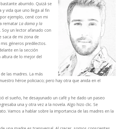
bastante aburrido. Quizá se
a y vida que uno llega al fin
 por ejemplo, cené con mi
s a rematar
La dama y la
). Soy un lector afanado con
me saca de mi zona de
 mis géneros predilectos.
elante en la sección
 altura de lo mejor del
a de las madres. La más
 nuestro héroe policiaco; pero hay otra que anida en el
nció el sueño, he desayunado un café y he dado un paseo
gresaba una y otra vez a la novela. Algo hizo clic. Se
ato. Vamos a hablar sobre la importancia de las madres en la
l de una madre es transversal. Al crecer, somos conscientes