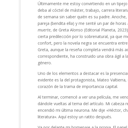
Últimamente me estoy convirtiendo en un tipejo 
deba al cóctel de máster, trabajo, carrera literari
de semana sin saber quién es su padre. Anoche,
pareja (bendita ella) y me senté un par de hora
muerte
, de Greta Alonso (Editorial Planeta, 2023
cierta predilección por lo sobrenatural, ya que 
confort, pero la novela negra se encuentra entre
Greta, aunque la reseña completa vendrá más ad
correspondiente, ha construido una obra ágil a la
género.
Uno de los elementos a destacar es la presenci
evidente es la del protagonista, Mateo Valtierra,
corazón de la trama de importancia capital.
Al terminar, comencé a ver una película, me ve
dándole vueltas al tema del artículo. Mi cabeza re
encendió mi última neurona. Me dije «Héctor, ch
literatura». Aquí estoy un ratito después.
Va por delante mi homenaje a la propia. El pape