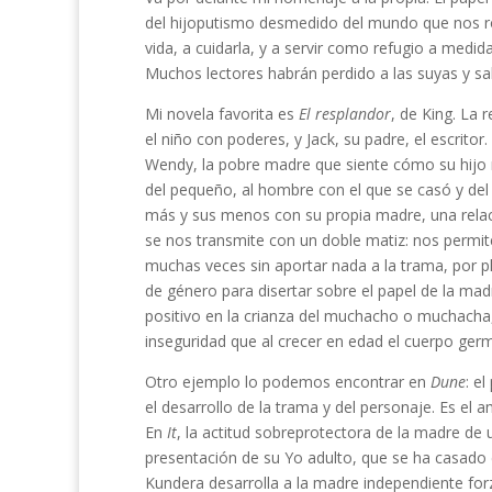
del hijoputismo desmedido del mundo que nos r
vida, a cuidarla, y a servir como refugio a medi
Muchos lectores habrán perdido a las suyas y sa
Mi novela favorita es
El resplandor
, de King. La 
el niño con poderes, y Jack, su padre, el escrito
Wendy, la pobre madre que siente cómo su hijo ma
del pequeño, al hombre con el que se casó y del
más y sus menos con su propia madre, una relació
se nos transmite con un doble matiz: nos permi
muchas veces sin aportar nada a la trama, por pl
de género para disertar sobre el papel de la ma
positivo en la crianza del muchacho o muchacha
inseguridad que al crecer en edad el cuerpo ger
Otro ejemplo lo podemos encontrar en
Dune
: e
el desarrollo de la trama y del personaje. Es el
En
It
, la actitud sobreprotectora de la madre de 
presentación de su Yo adulto, que se ha casado
Kundera desarrolla a la madre independiente forzad