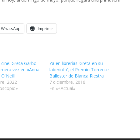
WhatsApp
Imprimir
 cine: Greta Garbo
Ya en librerías ‘Greta en su
rimera vez en «Anna
laberinto’, el Premio Torrente
 O´Neill
Ballester de Blanca Riestra
re, 2022
7 diciembre, 2016
roscopio»
En «+Actual»