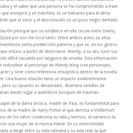
odea y el saber que una persona se ha comprometido a traer
da que envejece y se marchita, es un bálsamo para el alma.
brán que el vacío y el desconsuelo es un pozo negro dentado.
relación principal que se establece en ella circula entre Danny,
r. Quizá por eso me toca tanto. Entre ambos polos se sitúa
nifiesta cierta predilección paterna y que ve, en los gestos
 que estuvo a punto de divorciarse. Wendy, a su vez, tuvo sus
n difícil sacudida por latigazos de envidia. Esta información
te redondear al personaje de Wendy (King
crea
personajes,
acer) y sirve como referencia ensayística dentro de la novela
dre. Una buena relación tiene un impacto evidentemente
, pero su opuesto es devastador, disemina semillas de
minan dando lugar a auténticos bosques de traumas.
l papel de la dama Jessica, madre de Paul, es fundamental para
 amor de la madre de Harry Potter el que derrota a Voldemort.
uno de los niños condiciona su vida y leemos, al narrarnos la
 con una mujer de la misma índole. En
La inmortalidad
,
a a elegir entre su vida rutinaria y su vida real, la que