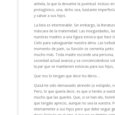
anhela, la que la devuelve la juventud. Incluso e
protagónico, una, dicho sea, bastante imperfecta,
y salvar a sus hijos.
La lista es interminable. Sin embargo, la literatu
máscara de la maternidad. Las inseguridades, la
nuestras madres a una figura estoica que
hace l
Cielo para salvaguardar nuestra alma. Las turbul
momento de parir, su función se cementa junto a
mucho más. Toda madre esconde una persona, un
sociedad actual avanza y va concienciándose so
la par que se mantienen estoicas para sus hijos,
Que nos lo tengan que decir los libros…
Quizá he sido demasiado atrevido (o estúpido, n
Pero, lo que quería decir, es que si tenéis a vue
mucho que las queréis. Que, si se han ido, honré
que tengáis aprecio, aunque no sea la vuestra. 
eternamente a sus hijos pero que debe seguir g
decía Drácula en el cine. Y que no os limitéis s