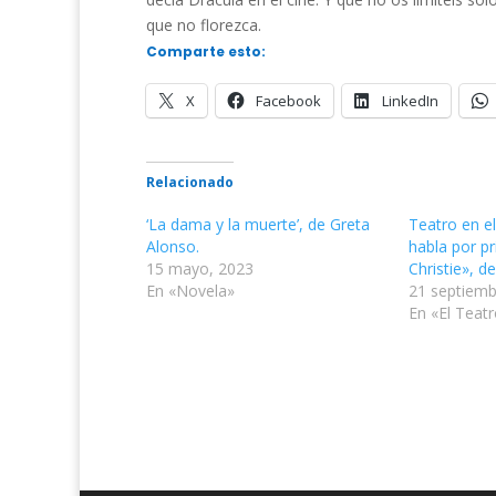
que no florezca.
Comparte esto:
X
Facebook
LinkedIn
Relacionado
‘La dama y la muerte’, de Greta
Teatro en el
Alonso.
habla por p
15 mayo, 2023
Christie», de
En «Novela»
21 septiemb
En «El Teat