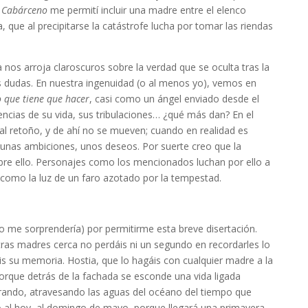
n
Cabárceno
me permití incluir una madre entre el elenco
 que al precipitarse la catástrofe lucha por tomar las riendas
ra nos arroja claroscuros sobre la verdad que se oculta tras la
s dudas. En nuestra ingenuidad (o al menos yo), vemos en
o que tiene que hacer
, casi como un ángel enviado desde el
encias de su vida, sus tribulaciones… ¿qué más dan? En el
l retoño, y de ahí no se mueven; cuando en realidad es
as ambiciones, unos deseos. Por suerte creo que la
bre ello. Personajes como los mencionados luchan por ello a
 como la luz de un faro azotado por la tempestad.
o me sorprendería) por permitirme esta breve disertación.
stras madres cerca no perdáis ni un segundo en recordarles lo
is su memoria. Hostia, que lo hagáis con cualquier madre a la
Porque detrás de la fachada se esconde una vida ligada
irando, atravesando las aguas del océano del tiempo que
olo al hoy, al domingo de mayo, porque llegará una primavera