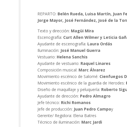
REPARTO:
Belén Rueda, Luisa Martín, Juan F
Jorge Mayor, José Fernández, José de la Tor
Texto y dirección:
Magüi Mira
Escenografía:
Curt Allen Wilmer y Leticia Ga
Ayudante de escenografía:
Laura Ordás
Iluminación:
José Manuel Guerra
Vestuario:
Helena Sanchis
Ayudante de vestuario:
Raquel Linares
Composición musical:
Marc Álvarez
Movimiento escénico de Salomé:
Cienfuegos 
Movimiento escénico de la guardia de Herodes:
Diseño de maquillaje y peluquería:
Roberto Sig
Ayudante de dirección:
Pedro Almagro
Jefe técnico:
Richi Romanos
Jefe de producción:
Juan Pedro Campo
y
Gerente/ Regidora: Elena Batres
Técnico de iluminación:
Marc Jardi