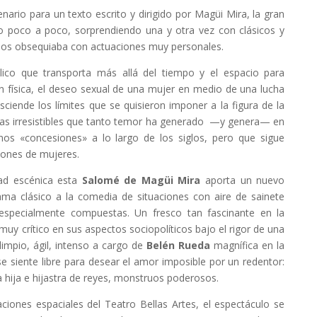
nario para un texto escrito y dirigido por Magüi Mira, la gran
ro poco a poco, sorprendiendo una y otra vez con clásicos y
os obsequiaba con actuaciones muy personales.
lico que transporta más allá del tiempo y el espacio para
ón física, el deseo sexual de una mujer en medio de una lucha
ciende los límites que se quisieron imponer a la figura de la
vas irresistibles que tanto temor ha generado —y genera— en
nos «concesiones» a lo largo de los siglos, pero que sigue
lones de mujeres.
idad escénica esta
Salomé de Magüi Mira
aporta un nuevo
ama clásico a la comedia de situaciones con aire de sainete
especialmente compuestas. Un fresco tan fascinante en la
y crítico en sus aspectos sociopolíticos bajo el rigor de una
 limpio, ágil, intenso a cargo de
Belén Rueda
magnífica en la
e siente libre para desear el amor imposible por un redentor:
a hija e hijastra de reyes, monstruos poderosos.
ciones espaciales del Teatro Bellas Artes, el espectáculo se