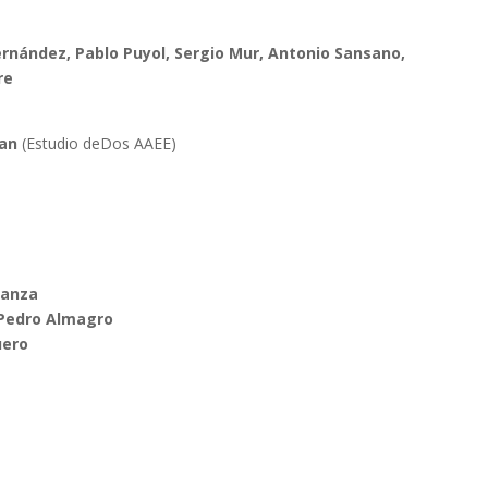
ernández, Pablo Puyol, Sergio Mur, Antonio Sansano,
re
ñan
(Estudio deDos AAEE)
Danza
Pedro Almagro
uero