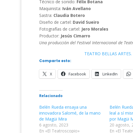
Técnico de sonido:
Félix Botana
Maquinista:
Iván Avellano
Sastra:
Claudia Botero
Diseño de cartel:
David Sueiro
Fotografías de cartel:
Jero Morales
Productor:
Jesús Cimarro
Una producción del Festival Internacional de Teat
TEATRO BELLAS ARTES. 
Comparte esto:
X
Facebook
LinkedIn
Relacionado
Belén Rueda ensaya una
Belén Rueda
innovadora Salomé, de la mano
leal a sí mis
de Magüi Mira
por Magüi M
6 agosto, 2023
20 agosto, 
En «El Teatroscopio»
En «El Teat