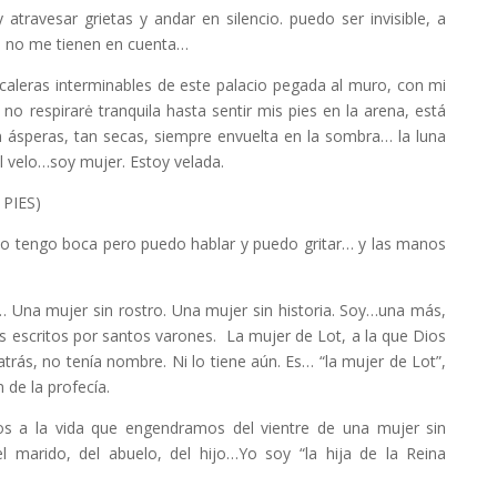
travesar grietas y andar en silencio. puedo ser invisible, a
n, no me tienen en cuenta…
escaleras interminables de este palacio pegada al muro, con mi
 no respirarė tranquila hasta sentir mis pies en la arena, está
n ásperas, tan secas, siempre envuelta en la sombra… la luna
l velo…soy mujer. Estoy velada.
PIES)
no tengo boca pero puedo hablar y puedo gritar… y las manos
 Una mujer sin rostro. Una mujer sin historia. Soy…una más,
 escritos por santos varones. La mujer de Lot, a la que Dios
atrás, no tenía nombre. Ni lo tiene aún. Es… “la mujer de Lot”,
 de la profecía.
 a la vida que engendramos del vientre de una mujer sin
arido, del abuelo, del hijo…Yo soy “la hija de la Reina