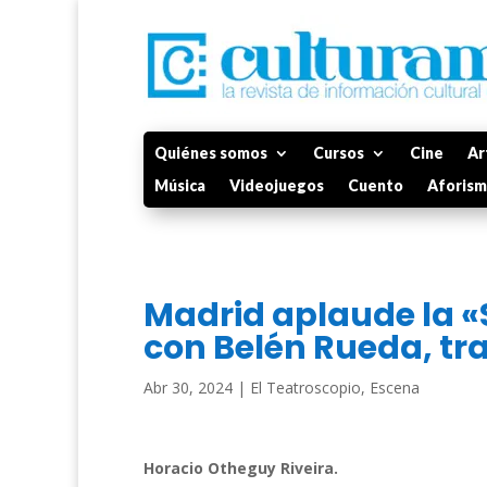
Quiénes somos
Cursos
Cine
Ar
Música
Videojuegos
Cuento
Aforis
Madrid aplaude la 
con Belén Rueda, tra
Abr 30, 2024
|
El Teatroscopio
,
Escena
Horacio Otheguy Riveira.