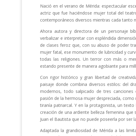
Nació en el verano de Mérida: espectacular esce
actriz que fue haciéndose mujer total del teat
contemporáneos diversos mientras cada tanto n
Ahora autora y directora de un personaje bíb
verbalizar e interpretar con espléndida dimensi
de clases feroz que, con su abuso de poder tras
mujer fatal, ese monumento de lubricidad y cur
todas las religiones. Un terror con más o me
estando presente de manera agobiante para mil
Con rigor histórico y gran libertad de creativ
paisaje donde combina diversos estilos: del dr
modernos, todo salpicado de tres canciones 
pasión de la hermosa mujer despreciada, como mu
tiranía patriarcal. Y en la protagonista, un texto
creación de una ardiente belleza femenina que s
Juan el Bautista que no puede poseerla por ser l
Adaptada la grandiosidad de Mérida a las limita