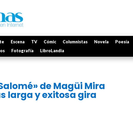
te
Escena
TV
Cómic
Columnistas
Novela
Poesía
mos
Fotografía
LibroLandia
«Salomé» de Magüi Mira
s larga y exitosa gira