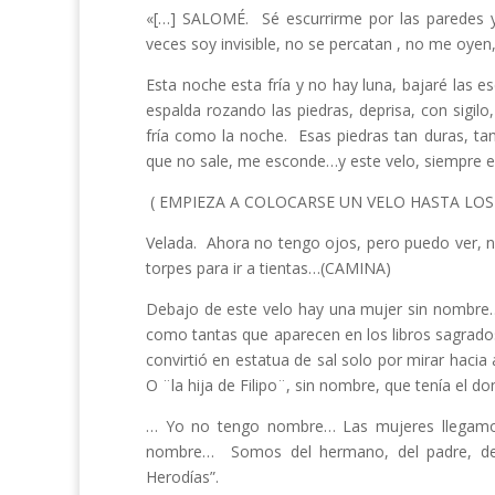
«[…] SALOMÉ. Sé escurrirme por las paredes y a
veces soy invisible, no se percatan , no me oye
Esta noche esta fría y no hay luna, bajaré las 
espalda rozando las piedras, deprisa, con sigilo,
fría como la noche. Esas piedras tan duras, ta
que no sale, me esconde…y este velo, siempre e
( EMPIEZA A COLOCARSE UN VELO HASTA LOS 
Velada. Ahora no tengo ojos, pero puedo ver, 
torpes para ir a tientas…(CAMINA)
Debajo de este velo hay una mujer sin nombre…
como tantas que aparecen en los libros sagrados
convirtió en estatua de sal solo por mirar hacia 
O ¨la hija de Filipo¨, sin nombre, que tenía el don
… Yo no tengo nombre… Las mujeres llegamos
nombre… Somos del hermano, del padre, del m
Herodías”.