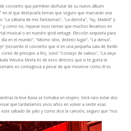
de concierto que permiten disfrutar de su nuevo álbum
s” en el que destacaría temas que seguro que marcarán una
 “La sábana de mis fantasmas”, “La derrota”, “Ay, Madrid” y
s” y como no, repasar esos temas que muchos llevamos en
ortal musical o en nuestro ipod vintage. Elección exquisita para
a en el mundo”, “Mismo sitio, distinto lugar”, “La deriva”,
ge” (recuerdo el concierto que ví en una pequeña sala de Berlín
 coreó de principio a fin), sonó “Consejo de sabios”, “La vieja
 duda Vetusta Morla es de esos directos que si te gusta la
escenario es contagiosa a pesar de que moverse como él es
entras la leve lluvia se tomaba un respiro. Será raro estar dos
 pensar que tardaríamos unos años en volver a sentir esas
ido este sábado de julio y como dice la canción, seguro que “nos