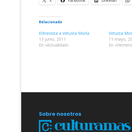
X
Facebook
LinkedIn
Relacionado
Entrevista a Vetusta Morla
Vetusta Mor
13 junio, 2011
11 mayo, 2
En «Actualidad»
En «Hemero
Sobre nosotros