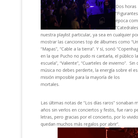
Dos horas 
“Figurante
época como
“Catedrale
nuestra playlist particular, ya sea en cualquier p
mostrar las canciones top de álbumes como “Un dí
“Mapas”, “Cable a la tierra”. Y sí, sonó “Copenha
en la que Pucho no pudo ni cantarla, el público la
escuela”, “Valiente”, “Cuarteles de invierno”. Sin
música no debes perderte, la energía sobre el 
misión imposible para la mayoría de los
mortales.
Las últimas notas de “Los días raros” sonaban mi
años sin verlos en conciertos y festis, fue raro
letras, pero gracias por el concierto, por lo viv
quedan muchos más regalos por abrir”.