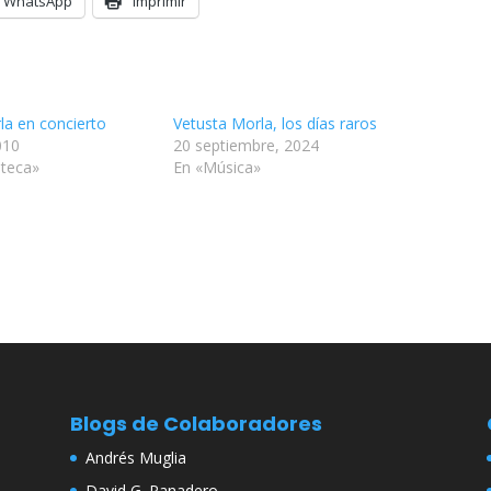
WhatsApp
Imprimir
la en concierto
Vetusta Morla, los días raros
010
20 septiembre, 2024
teca»
En «Música»
Blogs de Colaboradores
Andrés Muglia
David G. Panadero