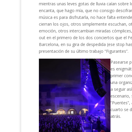
mientras unas leves gotas de lluvia caían sobre
encanta, que hago mía, que no consigo descifrar
música es para disfrutarla, no hace falta entender
cierran los ojos, otros simplemente escuchan, o
emoción, otros intercambian miradas cómplices, 
out en el primero de los dos conciertos que el F
Barcelona, en su gira de despedida (ese stop ha
presentación de su último trabajo “Figurantes”.
Pasearse p
es enigmáti
primer conc
una organiz
a seguir as
escenario,
“Puentes”, 
cuarto se d
atrás.