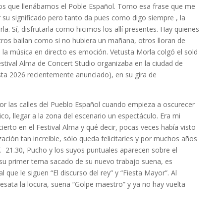
 los que llenábamos el Poble Español. Tomo esa frase que me
 su significado pero tanto da pues como digo siempre , la
la. Sí, disfrutarla como hicimos los allí presentes. Hay quienes
tros bailan como si no hubiera un mañana, otros lloran de
la música en directo es emoción. Vetusta Morla colgó el sold
estival Alma de Concert Studio organizaba en la ciudad de
sta 2026 recientemente anunciado), en su gira de
or las calles del Pueblo Español cuando empieza a oscurecer
co, llegar a la zona del escenario un espectáculo. Era mi
ierto en el Festival Alma y qué decir, pocas veces había visto
ación tan increíble, sólo queda felicitarles y por muchos años
í. 21.30, Pucho y los suyos puntuales aparecen sobre el
 su primer tema sacado de su nuevo trabajo suena, es
al que le siguen “El discurso del rey” y “Fiesta Mayor”. Al
esata la locura, suena “Golpe maestro” y ya no hay vuelta