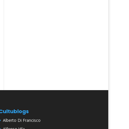
Cultublogs
Alberto Di Francisco
Alfonso Vila