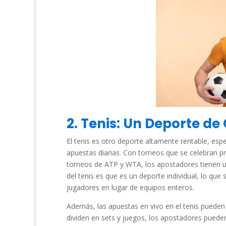
2. Tenis: Un Deporte de
El tenis es otro deporte altamente rentable, es
apuestas diarias. Con torneos que se celebran p
torneos de ATP y WTA, los apostadores tienen un
del tenis es que es un deporte individual, lo que 
jugadores en lugar de equipos enteros.
Además, las apuestas en vivo en el tenis pueden 
dividen en sets y juegos, los apostadores pueden