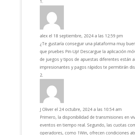
alex
el 18 septiembre, 2024 a las 12:59 pm
¿Te gustaría conseguir una plataforma muy buen
que pruebes Pin-Up! Descargue la aplicación móv
de juegos y tipos de apuestas diferentes están al
impresionantes y pagos rápidos te permitirán di
J Oliver
el 24 octubre, 2024 a las 10:54 am
Primero, la disponibilidad de transmisiones en v
eventos en tiempo real. Segundo, las cuotas co
operadores, como 1Win, ofrecen condiciones atr