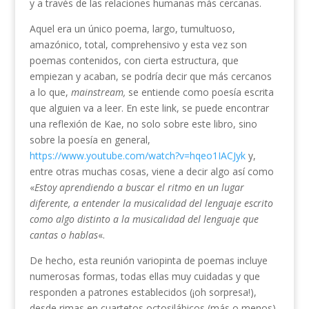
y a través de las relaciones humanas más cercanas.
Aquel era un único poema, largo, tumultuoso,
amazónico, total, comprehensivo y esta vez son
poemas contenidos, con cierta estructura, que
empiezan y acaban, se podría decir que más cercanos
a lo que,
mainstream,
se entiende como poesía escrita
que alguien va a leer. En este link, se puede encontrar
una reflexión de Kae, no solo sobre este libro, sino
sobre la poesía en general,
https://www.youtube.com/watch?v=hqeo1IACJyk
y,
entre otras muchas cosas, viene a decir algo así como
«
Estoy aprendiendo a buscar el ritmo en un lugar
diferente, a entender la musicalidad del lenguaje escrito
como algo distinto a la musicalidad del lenguaje que
cantas o hablas
«.
De hecho, esta reunión variopinta de poemas incluye
numerosas formas, todas ellas muy cuidadas y que
responden a patrones establecidos (¡oh sorpresa!),
desde rimas en cuartetos octosilábicos (más o menos)