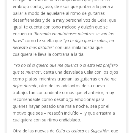
embrujo contagioso, de esos que juntan a la peña a
bailar a modo de aquelarre al ritmo de guitarras
desenfrenadas y de la muy personal voz de Celia, que
igual te cuenta con tono meloso y dulzón que se
encuentra
“llorando en autobuses mientras se van las
luces”
como te suelta que
“yo te digo que te calles, no
necesito más detalles”
con una mala hostia que
cualquiera le lleva la contraria a la tía.
“Ya no sé si quiero que me quieras o si esta vez prefiero
que te mueras”
, canta una desvelada Celia con los ojos
como platos mientras truenan las guitarras en
No me
dejas dormir
, otro de los adelantos de su nuevo
trabajo, tan contundente o más que el anterior, muy
recomendable como desahogo emocional para
quienes hayan pasado una mala noche, sea por el
motivo que sea – resacón incluído – y que arrastra a
cualquiera con su ritmo endiablado.
Otra de las nuevas de
Celia es celiaca
es
Sugestión
, que