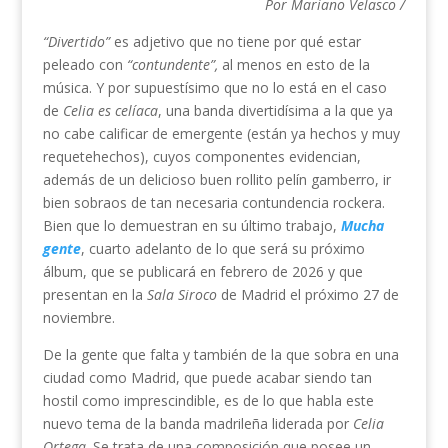
Por Mariano Velasco /
“Divertido”
es adjetivo que no tiene por qué estar
peleado con
“contundente”,
al menos en esto de la
música. Y por supuestísimo que no lo está en el caso
de
Celia es celíaca
, una banda divertidísima a la que ya
no cabe calificar de emergente (están ya hechos y muy
requetehechos), cuyos componentes evidencian,
además de un delicioso buen rollito pelín gamberro, ir
bien sobraos de tan necesaria contundencia rockera.
Bien que lo demuestran en su último trabajo,
Mucha
gente
, cuarto adelanto de lo que será su próximo
álbum, que se publicará en febrero de 2026 y que
presentan en la
Sala Siroco
de Madrid el próximo 27 de
noviembre.
De la gente que falta y también de la que sobra en una
ciudad como Madrid, que puede acabar siendo tan
hostil como imprescindible, es de lo que habla este
nuevo tema de la banda madrileña liderada por
Celia
Ortega
. Se trata de una composición que posee un