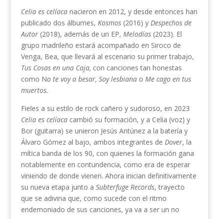
Celia es celíaca
nacieron en 2012, y desde entonces han
publicado dos álbumes,
Kosmos
(2016) y
Despechos de
Autor
(2018), además de un EP,
Melodías
(2023). El
grupo madrileño estará acompañado en Siroco de
Venga, Bea, que llevará al escenario su primer trabajo,
Tus Cosas en una Caja,
con canciones tan honestas
como N
o te voy a besar, Soy lesbiana
o
Me cago en tus
muertos.
Fieles a su estilo de rock cañero y sudoroso, en 2023
Celia es celíaca
cambió su formación, y a Celia (voz) y
Bor (guitarra) se unieron Jesús Antúnez a la batería y
Álvaro Gómez al bajo, ambos integrantes de
Dover
, la
mítica banda de los 90, con quienes la formación gana
notablemente en contundencia, como era de esperar
viniendo de donde vienen. Ahora inician definitivamente
su nueva etapa junto a
Subterfuge Records
, trayecto
que se adivina que, como sucede con el ritmo
endemoniado de sus canciones, ya va a ser un no