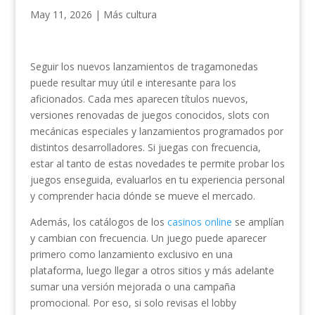
May 11, 2026
|
Más cultura
Seguir los nuevos lanzamientos de tragamonedas
puede resultar muy útil e interesante para los
aficionados. Cada mes aparecen títulos nuevos,
versiones renovadas de juegos conocidos, slots con
mecánicas especiales y lanzamientos programados por
distintos desarrolladores. Si juegas con frecuencia,
estar al tanto de estas novedades te permite probar los
juegos enseguida, evaluarlos en tu experiencia personal
y comprender hacia dónde se mueve el mercado.
Además, los catálogos de los
casinos online
se amplían
y cambian con frecuencia. Un juego puede aparecer
primero como lanzamiento exclusivo en una
plataforma, luego llegar a otros sitios y más adelante
sumar una versión mejorada o una campaña
promocional. Por eso, si solo revisas el lobby