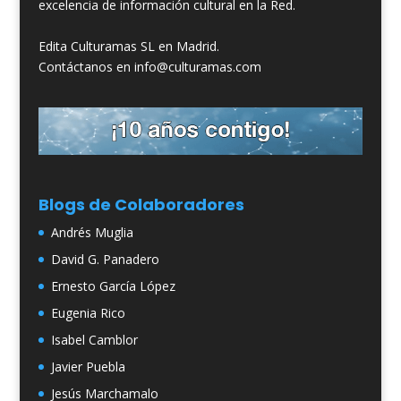
excelencia de información cultural en la Red.
Edita Culturamas SL en Madrid.
Contáctanos en info@culturamas.com
Blogs de Colaboradores
Andrés Muglia
David G. Panadero
Ernesto García López
Eugenia Rico
Isabel Camblor
Javier Puebla
Jesús Marchamalo