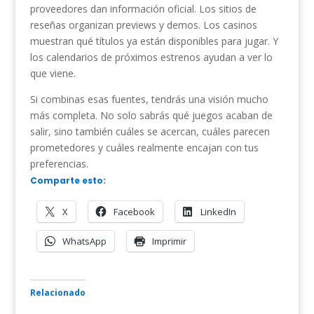
proveedores dan información oficial. Los sitios de
reseñas organizan previews y demos. Los casinos
muestran qué títulos ya están disponibles para jugar. Y
los calendarios de próximos estrenos ayudan a ver lo
que viene.
Si combinas esas fuentes, tendrás una visión mucho
más completa. No solo sabrás qué juegos acaban de
salir, sino también cuáles se acercan, cuáles parecen
prometedores y cuáles realmente encajan con tus
preferencias.
Comparte esto:
X
Facebook
LinkedIn
WhatsApp
Imprimir
Relacionado