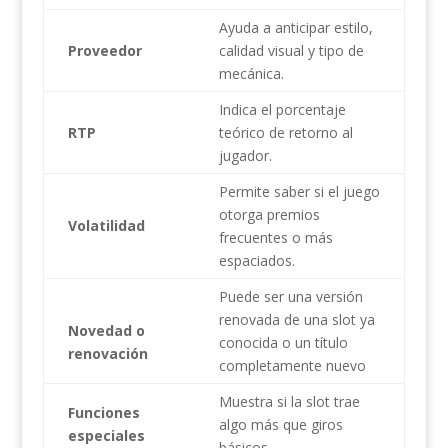
Ayuda a anticipar estilo,
Proveedor
calidad visual y tipo de
mecánica.
Indica el porcentaje
RTP
teórico de retorno al
jugador.
Permite saber si el juego
otorga premios
Volatilidad
frecuentes o más
espaciados.
Puede ser una versión
renovada de una slot ya
Novedad o
conocida o un título
renovación
completamente nuevo
Muestra si la slot trae
Funciones
algo más que giros
especiales
básicos.