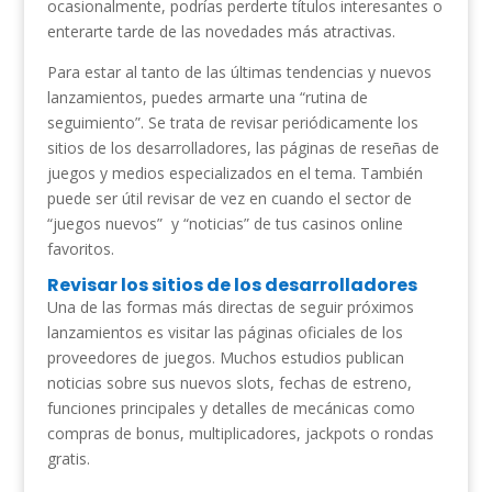
ocasionalmente, podrías perderte títulos interesantes o
enterarte tarde de las novedades más atractivas.
Para estar al tanto de las últimas tendencias y nuevos
lanzamientos, puedes armarte una “rutina de
seguimiento”. Se trata de revisar periódicamente los
sitios de los desarrolladores, las páginas de reseñas de
juegos y medios especializados en el tema. También
puede ser útil revisar de vez en cuando el sector de
“juegos nuevos” y “noticias” de tus casinos online
favoritos.
Revisar los sitios de los desarrolladores
Una de las formas más directas de seguir próximos
lanzamientos es visitar las páginas oficiales de los
proveedores de juegos. Muchos estudios publican
noticias sobre sus nuevos slots, fechas de estreno,
funciones principales y detalles de mecánicas como
compras de bonus, multiplicadores, jackpots o rondas
gratis.