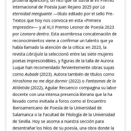
próxima aparición), un hito que se suma al VII Premio
Internacional de Poesía Juan Rejano 2025 por
La
eternidad menguante
—título editado por el sello Pre-
Textos que hoy nos convoca en esta «Primera
Impresión»— y al XLII Premio Leonor de Poesía 2023
por
Leonora dentro
. Esta asombrosa concatenación de
reconocimientos viene a confirmar un talento que ya
había llamado la atención de la crítica: en 2023, la
revista
Librújula
la seleccionó entre las siete mujeres
poetas imprescindibles, y figuras de la talla de Aurora
Luque han recomendado fervientemente obras suyas
como
Aubade
(2023). Autora también de títulos como
Hiroshima no me deja dormir
(2022) o
Fantasmas de la
Atlántida
(2022), Aguilar Recuenco compagina su labor
docente con una intensa presencia literaria que la ha
llevado como invitada a foros como el Encuentro
Iberoamericano de Poesía de la Universidad de
Salamanca o la Facultad de Filología de la Universidad
de Sevilla. Hoy se asoma a nuestra sección para
desentrañar los hilos de su poesía, una obra donde la