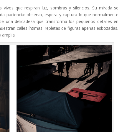
s vivos que respiran luz, sombras y silencios. Su mirada se
ada paciencia: observa, espera y captura lo que normalmente
de una delicadeza que transforma los pequeños detalles en
muestran calles íntimas, repletas de figuras apenas esbozadas,
 amplia.