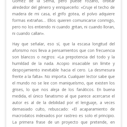
Gómez de la Serna, pero puede rozarlo, orbitar
alrededor del género y enriquecerlo: «Cruje el techo de
madera de mi casa, el grifo gotea, el polvo adquiere
formas extrañas… Ellos quieren comunicarse conmigo,
pero no los entiendo ni cuando gritan, ni cuando lloran,
ni cuando callan».
Hay que señalar, eso sí, que la escasa longitud del
aforismo nos lleva a pensamientos que con frecuencia
son blancos o negros: «La prepotencia del todo y la
humildad de la nada. Acopio insaciable sin límite y
despojamiento inevitable hacia el cero. La desmesura
frente a la falta». No importa. Cualquier lector sabe que
el mundo no se lee con maniqueísmo, que existen los
grises, lo que nos aleja de los fanáticos. En buena
medida, el único fanatismo al que parece acercarse el
autor es al de la debilidad por el lenguaje, a veces
demasiado culto, rebuscado: «El acaparamiento de
macrodatos indexados por rastreo es solo el principio.
La primera frase de un proyecto que pretende, en