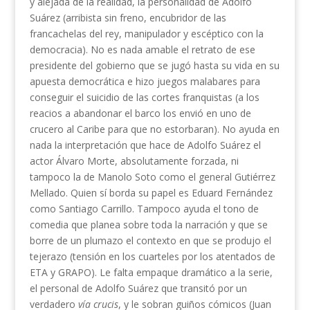
y alejada de la realidad, la personalidad de Adolfo
Suárez (arribista sin freno, encubridor de las
francachelas del rey, manipulador y escéptico con la
democracia). No es nada amable el retrato de ese
presidente del gobierno que se jugó hasta su vida en su
apuesta democrática e hizo juegos malabares para
conseguir el suicidio de las cortes franquistas (a los
reacios a abandonar el barco los envió en uno de
crucero al Caribe para que no estorbaran). No ayuda en
nada la interpretación que hace de Adolfo Suárez el
actor Álvaro Morte, absolutamente forzada, ni
tampoco la de Manolo Soto como el general Gutiérrez
Mellado. Quien sí borda su papel es Eduard Fernández
como Santiago Carrillo. Tampoco ayuda el tono de
comedia que planea sobre toda la narración y que se
borre de un plumazo el contexto en que se produjo el
tejerazo (tensión en los cuarteles por los atentados de
ETA y GRAPO). Le falta empaque dramático a la serie,
el personal de Adolfo Suárez que transitó por un
verdadero
vía crucis
, y le sobran guiños cómicos (Juan