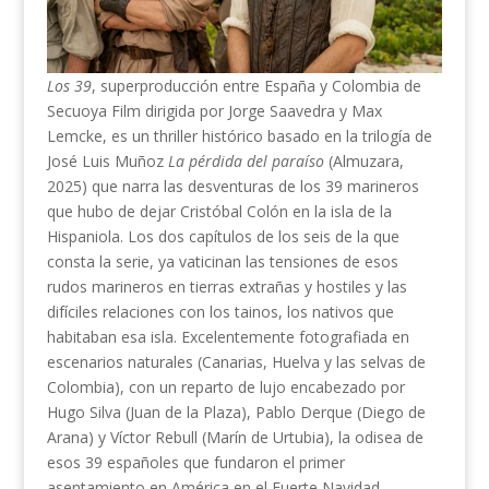
Los 39
, superproducción entre España y Colombia de
Secuoya Film dirigida por Jorge Saavedra y Max
Lemcke, es un thriller histórico basado en la trilogía de
José Luis Muñoz
La pérdida del paraíso
(Almuzara,
2025) que narra las desventuras de los 39 marineros
que hubo de dejar Cristóbal Colón en la isla de la
Hispaniola. Los dos capítulos de los seis de la que
consta la serie, ya vaticinan las tensiones de esos
rudos marineros en tierras extrañas y hostiles y las
difíciles relaciones con los tainos, los nativos que
habitaban esa isla. Excelentemente fotografiada en
escenarios naturales (Canarias, Huelva y las selvas de
Colombia), con un reparto de lujo encabezado por
Hugo Silva (Juan de la Plaza), Pablo Derque (Diego de
Arana) y Víctor Rebull (Marín de Urtubia), la odisea de
esos 39 españoles que fundaron el primer
asentamiento en América en el Fuerte Navidad