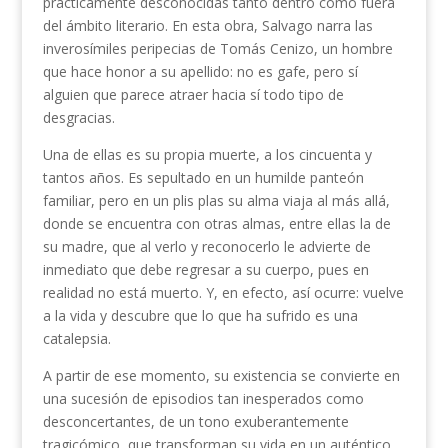
prácticamente desconocidas tanto dentro como fuera
del ámbito literario. En esta obra, Salvago narra las
inverosímiles peripecias de Tomás Cenizo, un hombre
que hace honor a su apellido: no es gafe, pero sí
alguien que parece atraer hacia sí todo tipo de
desgracias.
Una de ellas es su propia muerte, a los cincuenta y
tantos años. Es sepultado en un humilde panteón
familiar, pero en un plis plas su alma viaja al más allá,
donde se encuentra con otras almas, entre ellas la de
su madre, que al verlo y reconocerlo le advierte de
inmediato que debe regresar a su cuerpo, pues en
realidad no está muerto. Y, en efecto, así ocurre: vuelve
a la vida y descubre que lo que ha sufrido es una
catalepsia.
A partir de ese momento, su existencia se convierte en
una sucesión de episodios tan inesperados como
desconcertantes, de un tono exuberantemente
tragicómico, que transforman su vida en un auténtico