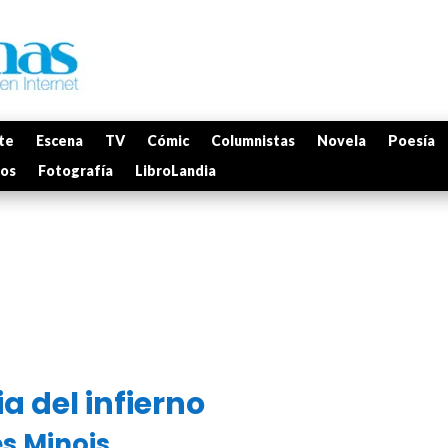
te
Escena
TV
Cómic
Columnistas
Novela
Poesía
mos
Fotografía
LibroLandia
ia del infierno
s Minois