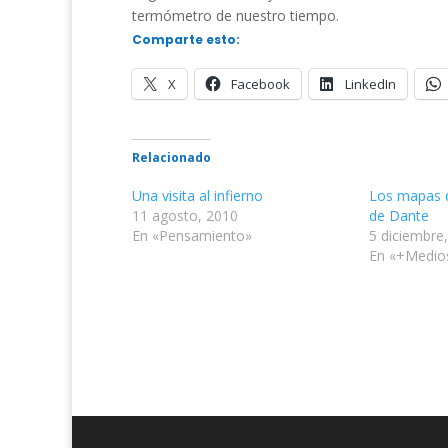
termómetro de nuestro tiempo.
Comparte esto:
X
Facebook
LinkedIn
Relacionado
Una visita al infierno
Los mapas d
11 agosto, 2010
de Dante
En «Pensamiento»
5 diciembre
En «+Medios