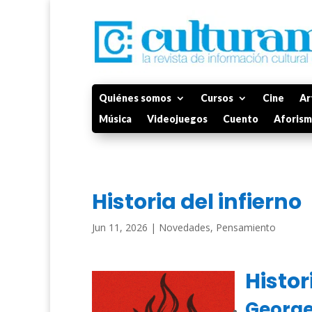
Quiénes somos
Cursos
Cine
Ar
Música
Videojuegos
Cuento
Aforis
Historia del infierno
Jun 11, 2026
|
Novedades
,
Pensamiento
Histor
George