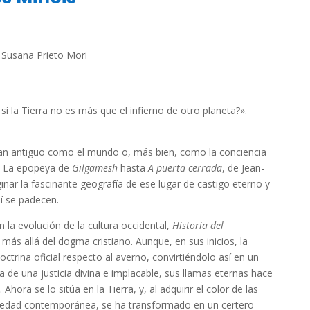
 Susana Prieto Mori
i la Tierra no es más que el infierno de otro planeta?».
 tan antiguo como el mundo o, más bien, como la conciencia
e La epopeya de
Gilgamesh
hasta
A puerta cerrada
, de Jean-
nar la fascinante geografía de ese lugar de castigo eterno y
lí se padecen.
 la evolución de la cultura occidental,
Historia del
 allá del dogma cristiano. Aunque, en sus inicios, la
doctrina oficial respecto al averno, convirtiéndolo así en un
a de una justicia divina e implacable, sus llamas eternas hace
Ahora se lo sitúa en la Tierra, y, al adquirir el color de las
ociedad contemporánea, se ha transformado en un certero