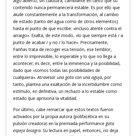
algo abierto, sin clausura, cambiante en tanto que su
contenido nunca permanecerá estable. Es por ello que
alude constantemente a la transformación, al cambio
de estado (tanto del agua como de otros elementos)
hasta el punto de que escribe: «incluso atenté contra el
arraigo». Exalta, de este modo, «lo que siempre está / a
punto de acabar / y no / lo hace». Precisamente,
Fariñas trata de recoger esa tensión, ese temblor,
entre lo imprevisible, lo esperable y lo que no llega a
acontecer; es decir, entre la inminencia y la posibilidad,
dado que «somos todas las posibilidades de
cualquiera».
Atravesar una gota con una aguja
, por
tanto, plantea una exaltación de la incertidumbre como
estímulo, en definitiva, un rechazo a lo estable como
estado que aprisiona la vitalidad.
Por último, cabe remarcar que estos textos fueron
activados por la propia autora (polifacética en su
pulsión creadora) en la premiada performance
gota
espejo bisagra
. Su lectura en papel, entonces, no deja