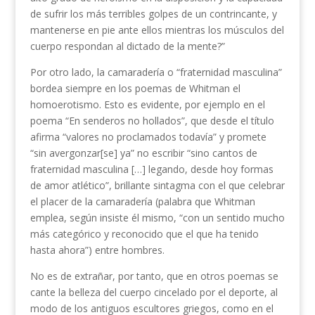
de sufrir los más terribles golpes de un contrincante, y
mantenerse en pie ante ellos mientras los músculos del
cuerpo respondan al dictado de la mente?”
Por otro lado, la camaradería o “fraternidad masculina”
bordea siempre en los poemas de Whitman el
homoerotismo. Esto es evidente, por ejemplo en el
poema “En senderos no hollados”, que desde el título
afirma “valores no proclamados todavía” y promete
“sin avergonzar[se] ya” no escribir “sino cantos de
fraternidad masculina […] legando, desde hoy formas
de amor atlético”, brillante sintagma con el que celebrar
el placer de la camaradería (palabra que Whitman
emplea, según insiste él mismo, “con un sentido mucho
más categórico y reconocido que el que ha tenido
hasta ahora”) entre hombres.
No es de extrañar, por tanto, que en otros poemas se
cante la belleza del cuerpo cincelado por el deporte, al
modo de los antiguos escultores griegos, como en el