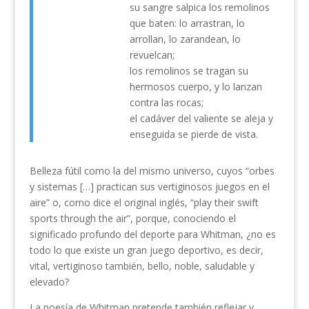
su sangre salpica los remolinos
que baten: lo arrastran, lo
arrollan, lo zarandean, lo
revuelcan;
los remolinos se tragan su
hermosos cuerpo, y lo lanzan
contra las rocas;
el cadáver del valiente se aleja y
enseguida se pierde de vista.
Belleza fútil como la del mismo universo, cuyos “orbes
y sistemas […] practican sus vertiginosos juegos en el
aire” o, como dice el original inglés, “play their swift
sports through the air”, porque, conociendo el
significado profundo del deporte para Whitman, ¿no es
todo lo que existe un gran juego deportivo, es decir,
vital, vertiginoso también, bello, noble, saludable y
elevado?
La poesía de Whitman pretende también reflejar y