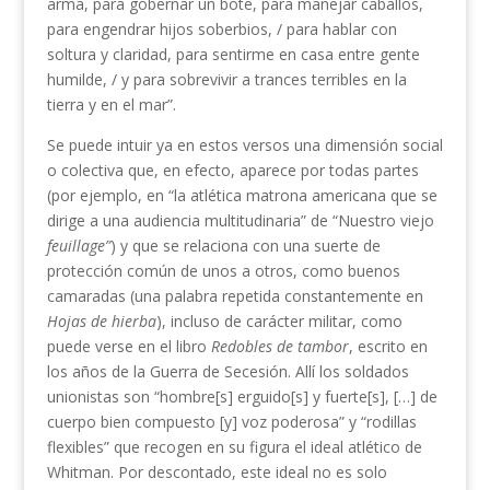
arma, para gobernar un bote, para manejar caballos,
para engendrar hijos soberbios, / para hablar con
soltura y claridad, para sentirme en casa entre gente
humilde, / y para sobrevivir a trances terribles en la
tierra y en el mar”.
Se puede intuir ya en estos versos una dimensión social
o colectiva que, en efecto, aparece por todas partes
(por ejemplo, en “la atlética matrona americana que se
dirige a una audiencia multitudinaria” de “Nuestro viejo
feuillage”
) y que se relaciona con una suerte de
protección común de unos a otros, como buenos
camaradas (una palabra repetida constantemente en
Hojas de hierba
), incluso de carácter militar, como
puede verse en el libro
Redobles de tambor
, escrito en
los años de la Guerra de Secesión. Allí los soldados
unionistas son “hombre[s] erguido[s] y fuerte[s], […] de
cuerpo bien compuesto [y] voz poderosa” y “rodillas
flexibles” que recogen en su figura el ideal atlético de
Whitman. Por descontado, este ideal no es solo